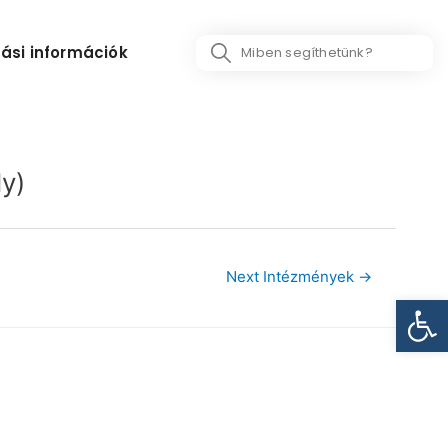
Search
ási információk
...
y)
Next Intézmények
→
Eszk