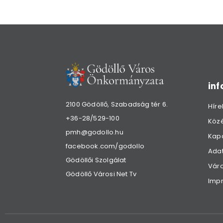
in
2100 Gödöllő, Szabadság tér 6.
Híre
+36-28/529-100
Köz
pmh@godollo.hu
Kap
facebook.com/godollo
Adat
Gödöllői Szolgálat
Váro
Gödöllő Városi Net Tv
Imp