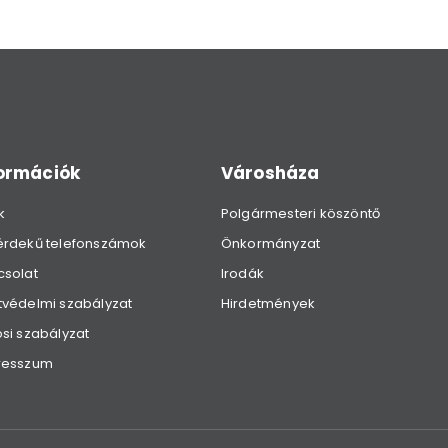
formációk
Városháza
k
Polgármesteri köszöntő
érdekű telefonszámok
Önkormányzat
csolat
Irodák
védelmi szabályzat
Hirdetmények
si szabályzat
resszum