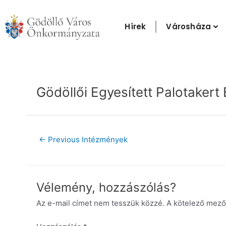
Skip
to
Hírek
Városháza
content
Post
navigation
Gödöllői Egyesített Palotaker
←
Previous Intézmények
Vélemény, hozzászólás?
Az e-mail címet nem tesszük közzé.
A kötelező mez