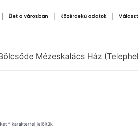
Élet a városban
Közérdekű adatok
Választ
t Bölcsőde Mézeskalács Ház (Telephel
őket
*
karakterrel jelöltük