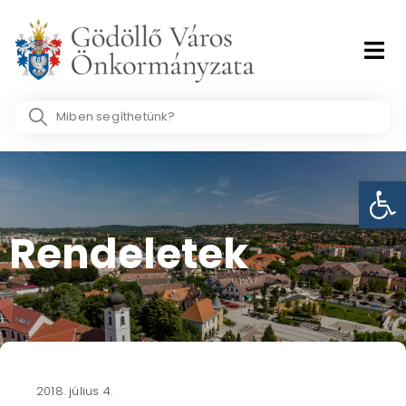
Skip
to
content
Search
...
Eszk
Rendeletek
2018. július 4.