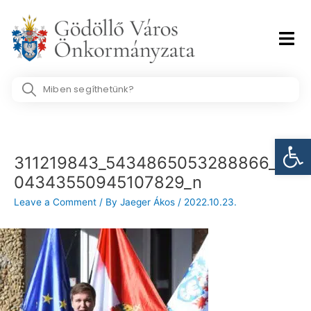
Skip
to
content
Search
...
Post
Eszk
navigation
311219843_5434865053288866_69
04343550945107829_n
Leave a Comment
/ By
Jaeger Ákos
/
2022.10.23.