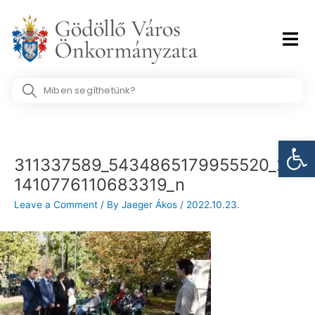
Skip
to
content
Search
...
Post
Eszk
navigation
311337589_5434865179955520_24
1410776110683319_n
Leave a Comment
/ By
Jaeger Ákos
/
2022.10.23.