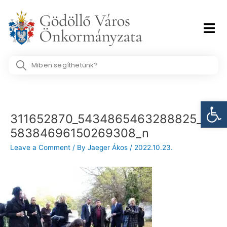
Skip
to
content
Search
...
Post
Eszk
navigation
311652870_5434865463288825_35
58384696150269308_n
Leave a Comment
/ By
Jaeger Ákos
/
2022.10.23.