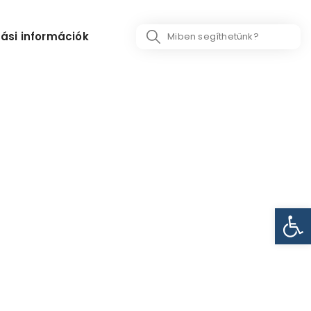
Search
ási információk
...
Eszk