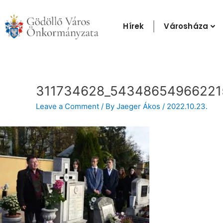
Skip
to
Hírek
Városháza
content
Post
navigation
311734628_54348654966221
Leave a Comment
/ By
Jaeger Ákos
/
2022.10.23.