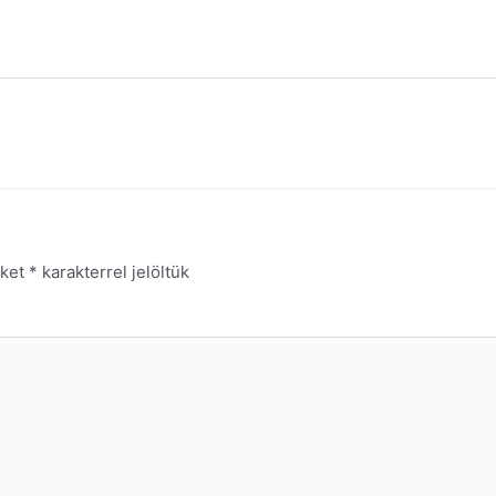
őket
*
karakterrel jelöltük