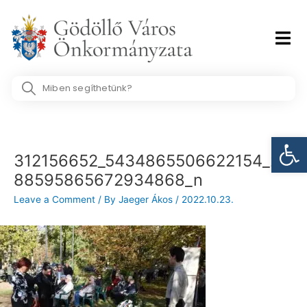
Skip
to
content
Search
...
Post
Eszk
navigation
312156652_5434865506622154_20
88595865672934868_n
Leave a Comment
/ By
Jaeger Ákos
/
2022.10.23.