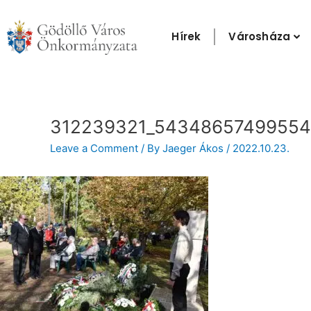
Skip
to
Hírek
Városháza
content
Post
navigation
312239321_54348657499554
Leave a Comment
/ By
Jaeger Ákos
/
2022.10.23.