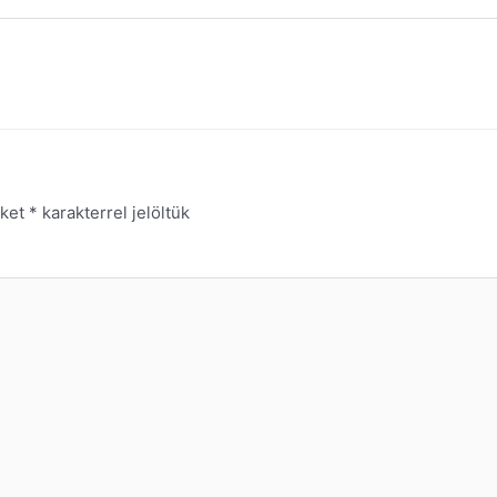
őket
*
karakterrel jelöltük