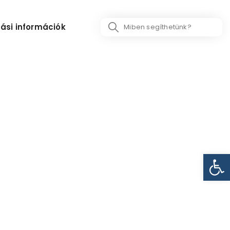
Search
ási információk
...
Eszk