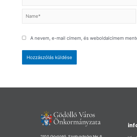
Name*
A nevem, e-mail címem, és weboldalcímem ment
in
2100 Gödöllő, Szabadság tér 6.