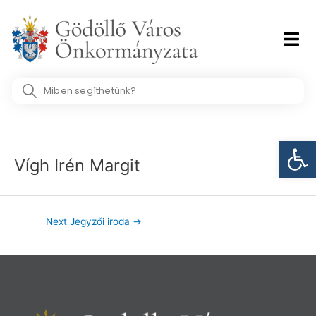
Skip
to
content
Search
...
Post
Eszk
navigation
Vígh Irén Margit
Next Jegyzői iroda
→