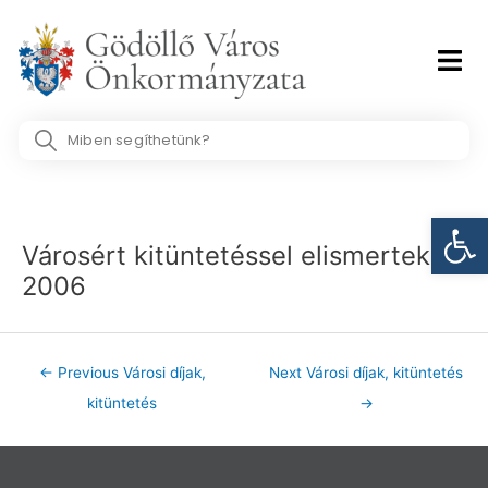
Skip
to
content
Search
...
Post
Eszk
navigation
Városért kitüntetéssel elismertek
2006
←
Previous Városi díjak,
Next Városi díjak, kitüntetés
kitüntetés
→