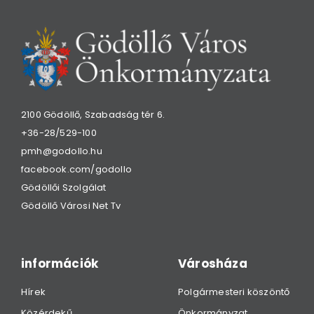
2100 Gödöllő, Szabadság tér 6.
+36-28/529-100
pmh@godollo.hu
facebook.com/godollo
Gödöllői Szolgálat
Gödöllő Városi Net Tv
információk
Városháza
Hírek
Polgármesteri köszöntő
Közérdekű
Önkormányzat