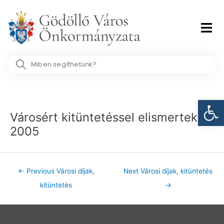
Skip
to
content
Search
...
Post
Eszk
navigation
Városért kitüntetéssel elismertek
2005
←
Previous Városi díjak,
Next Városi díjak, kitüntetés
kitüntetés
→