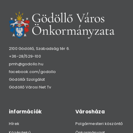
2100 Gödöllő, Szabadság tér 6.
+36-28/529-100
pmh@godollo.hu
facebook.com/godollo
Gödöllői Szolgálat
Gödöllő Városi Net Tv
információk
Városháza
Hírek
Polgármesteri köszöntő
Közérdekű
Önkormányzat