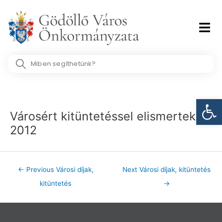
Skip
to
content
Search
...
Post
Eszk
navigation
Városért kitüntetéssel elismertek
2012
←
Previous Városi díjak,
Next Városi díjak, kitüntetés
kitüntetés
→