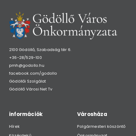
2100 Gödöllő, Szabadság tér 6.
+36-28/529-100
pmh@godollo.hu
facebook.com/godollo
Gödöllői Szolgálat
Gödöllő Városi Net Tv
információk
Városháza
Hírek
Polgármesteri köszöntő
Közérdekű
Önkormányzat