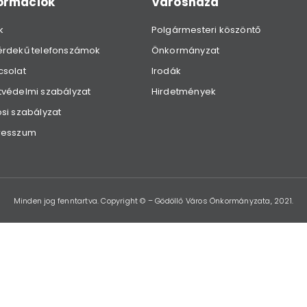
formációk
Városháza
k
Polgármesteri köszöntő
érdekű telefonszámok
Önkormányzat
csolat
Irodák
védelmi szabályzat
Hirdetmények
si szabályzat
resszum
Minden jog fenntartva. Copyright © – Gödöllő Város Önkormányzata, 2021.