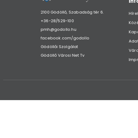
in
2100 Gödöllő, Szabadság tér 6.
Híre
+36-28/529-100
Köz
pmh@godollo.hu
Kap
facebook.com/godollo
Adat
Gödöllői Szolgálat
Váro
Gödöllő Városi Net Tv
Imp