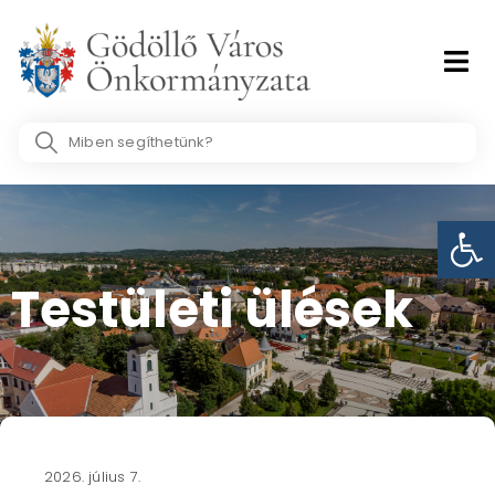
Skip
to
content
Search
...
Eszk
Testületi ülések​
2026. július 7.