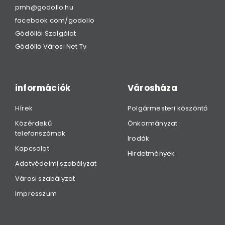
pmh@godollo.hu
facebook.com/godollo
Gödöllői Szolgálat
Gödöllő Városi Net Tv
információk
Városháza
Hírek
Polgármesteri köszöntő
Közérdekű
Önkormányzat
telefonszámok
Irodák
Kapcsolat
Hirdetmények
Adatvédelmi szabályzat
Városi szabályzat
Impresszum