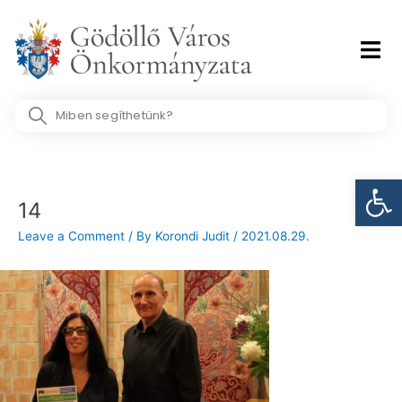
Skip
to
content
Search
...
Post
Eszk
navigation
14
Leave a Comment
/ By
Korondi Judit
/
2021.08.29.