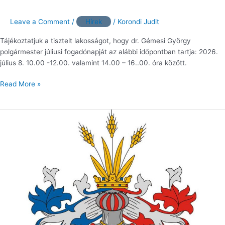
Leave a Comment
/
Hírek
/
Korondi Judit
Tájékoztatjuk a tisztelt lakosságot, hogy dr. Gémesi György
polgármester júliusi fogadónapját az alábbi időpontban tartja: 2026.
július 8. 10.00 -12.00. valamint 14.00 – 16..00. óra között.
Read More »
Tájékoztatás
a
polgármesteri
fogadónap
időpontjának
változásáról