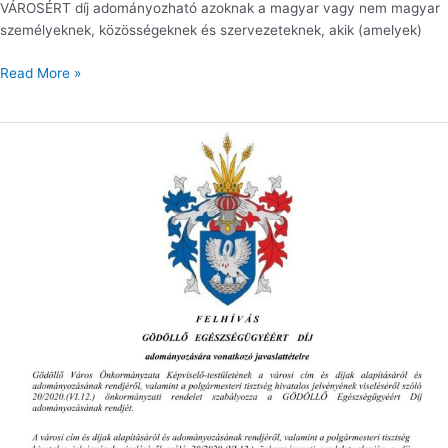
VÁROSÉRT díj adományozható azoknak a magyar vagy nem magyar
személyeknek, közösségeknek és szervezeteknek, akik (amelyek)
Read More »
F
E
L
H
Í
V
Á
S
GÖDÖLLŐ
EGÉSZSÉGÜGYÉÉRT
DÍJ
adományozására
vonatkozó
javaslattételre