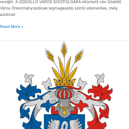
rendjét. A GÖDÖLLŐ VÁROS DÍSZPOLGÁRA kitüntető cím Gödöllő
Város Önkormányzatának legmagasabb szintű elismerése, mely
azoknak
Read More »
FELHÍVÁS
GÖDÖLLŐ
VÁROSÉRT
DÍJ
adományozására