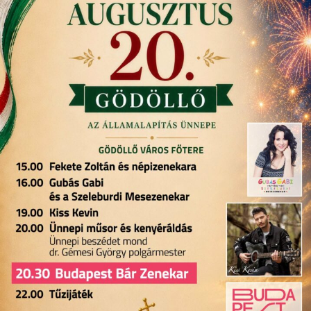
augusztus
20-
án!