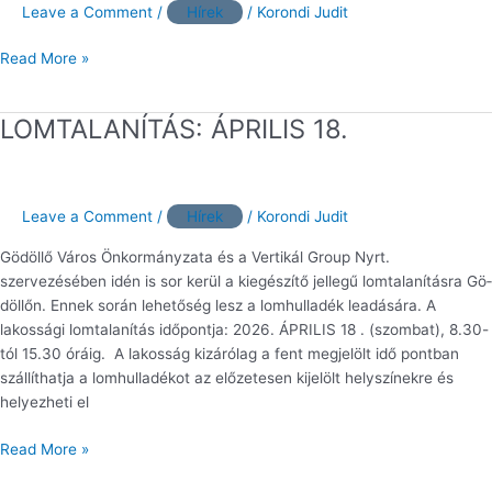
Leave a Comment
/
Hírek
/
Korondi Judit
Read More »
LOMTALANÍTÁS: ÁPRILIS 18.
LOMTALANÍTÁS:
ÁPRILIS
18.
Leave a Comment
/
Hírek
/
Korondi Judit
Gödöllő Város Önkormányzata és a Vertikál Group Nyrt.
szervezésében idén is sor ke­rül a kiegészítő jellegű lomtalanításra Gö­
döllőn. Ennek során lehetőség lesz a lomhulladék leadására. A
lakossági lomtalanítás időpontja: 2026. ÁPRILIS 18 . (szombat), 8.30-
tól 15.30 óráig. A lakosság kizárólag a fent megjelölt idő­ pontban
szállíthatja a lomhulladékot az előzetesen kijelölt helyszínekre és
helyezhe­ti el
Read More »