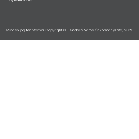
Minden jog fenntartva. Copyright © – Gödöllő Város Önkormányzata, 2021.