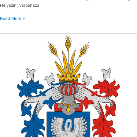
Helyszín: Városháza
Read More »
FELHÍVÁS
GÖDÖLLŐ
VÁROS
DÍSZPOLGÁRA
kitüntető
cím
adományozására