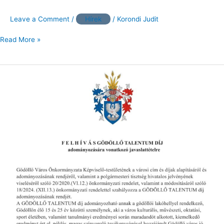
Leave a Comment
/
Hírek
/
Korondi Judit
Read More »
F
E
L
H
Í
V
Á
S
GÖDÖLLŐ
TALENTUM
DÍJ
adományozására
vonatkozó
javaslattételre