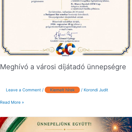
Meghívó a városi díjátadó ünnepségre
Leave a Comment
/
Kiemelt hírek
/
Korondi Judit
Read More »
Ünnepeljünk
együtt