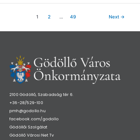
1
2
…
49
Next
→
2100 Gödöllő, Szabadság tér 6.
+36-28/529-100
pmh@godollo.hu
facebook.com/godollo
Gödöllői Szolgálat
Gödöllő Városi Net Tv