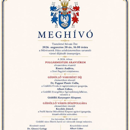
városi
díjátadó
ünnepségre