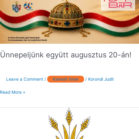
Ünnepeljünk együtt augusztus 20-án!
Leave a Comment
/
Kiemelt hírek
/
Korondi Judit
Read More »
Tájékoztató
a
polgármesteri
fogadónap
időpontjáról