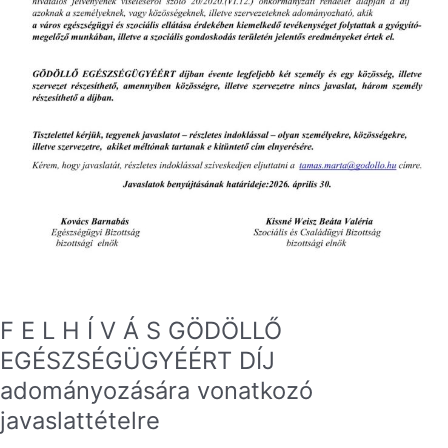
F E L H Í V Á S GÖDÖLLŐ
EGÉSZSÉGÜGYÉÉRT DÍJ
adományozására vonatkozó
javaslattételre