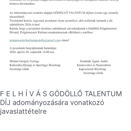
F E L H Í V Á S GÖDÖLLŐ TALENTUM
DÍJ adományozására vonatkozó
javaslattételre