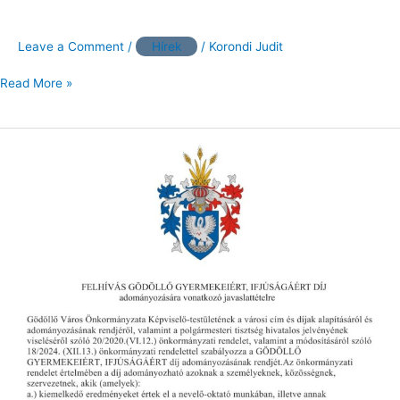
Leave a Comment
/
Hírek
/
Korondi Judit
Read More »
FELHÍVÁS
GÖDÖLLŐ
GYERMEKEIÉRT,
IFJÚSÁGÁÉRT
DÍJ
adományozására
vonatkozó
javaslattételre