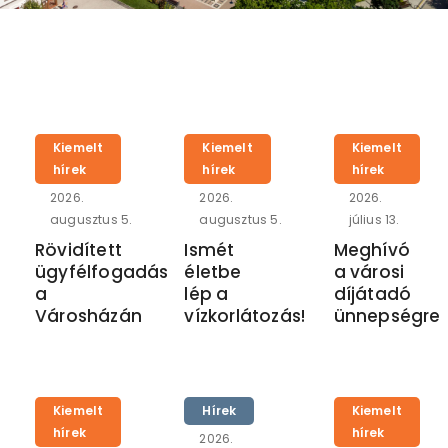
Kiemelt
Kiemelt
Kiemelt
hírek
hírek
hírek
2026.
2026.
2026.
augusztus 5.
augusztus 5.
július 13.
Rövidített
Ismét
Meghívó
ügyfélfogadás
életbe
a városi
a
lép a
díjátadó
Városházán
vízkorlátozás!
ünnepségre
Kiemelt
Hírek
Kiemelt
hírek
hírek
2026.