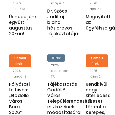
2026.
május 4.
2026.
július 13.
április 1.
Dr. Szőcs
Ünnepeljünk
Judit új
Megnyitott
együtt
blahai
az
augusztus
háziorovos
ügyfélszolgá
20-án!
tájékoztatója
Kiemelt
Hírek
Kiemelt
hírek
hírek
2025.
2026.
december
2025.
január 8.
17.
július 21.
Pályázati
Tájékoztatás
Rendkívül
felhívás:
Gödöllő
nagy
„Gödöllő
Város
kiterjedésű
Város
Településrendezési
tűzeset
Bora
eszközeinek
történt a
2026”
módosításáról
Kerepes,