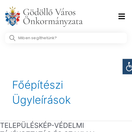
Skip
to
content
Search
...
Es
Főépítészi
Ügyleírások
TELEPÜLÉSKÉP-VÉDELMI
TELEPÜLÉSKÉP-
VÉDELMI