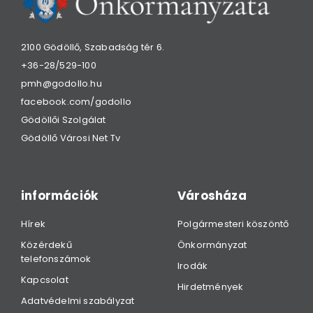
2100 Gödöllő, Szabadság tér 6.
+36-28/529-100
pmh@godollo.hu
facebook.com/godollo
Gödöllői Szolgálat
Gödöllő Városi Net Tv
információk
Városháza
Hírek
Polgármesteri köszöntő
Közérdekű
Önkormányzat
telefonszámok
Irodák
Kapcsolat
Hirdetmények
Adatvédelmi szabályzat