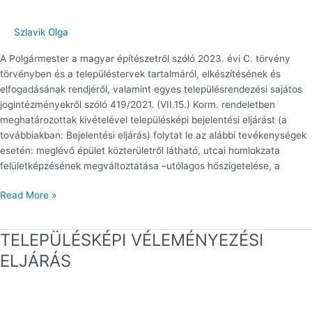
ELJÁRÁS
Szlavik Olga
A Polgármester a magyar építészetről szóló 2023. évi C. törvény
törvényben és a településtervek tartalmáról, elkészítésének és
elfogadásának rendjéről, valamint egyes településrendezési sajátos
jogintézményekről szóló 419/2021. (VII.15.) Korm. rendeletben
meghatározottak kivételével településképi bejelentési eljárást (a
továbbiakban: Bejelentési eljárás) folytat le az alábbi tevékenységek
esetén: meglévő épület közterületről látható, utcai homlokzata
felületképzésének megváltoztatása –utólagos hőszigetelése, a
Read More »
TELEPÜLÉSKÉPI VÉLEMÉNYEZÉSI
TELEPÜLÉSKÉPI
VÉLEMÉNYEZÉSI
ELJÁRÁS
ELJÁRÁS