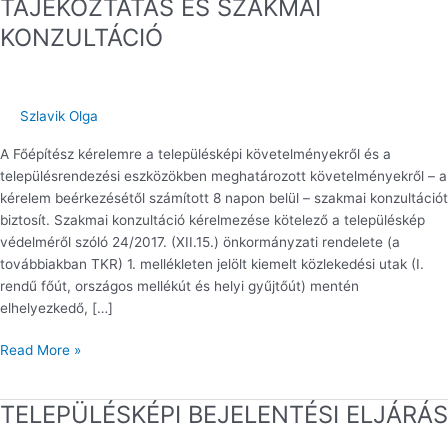
TÁJÉKOZTATÁS ÉS SZAKMAI
TÁJÉKOZTATÁS
KONZULTÁCIÓ
ÉS
SZAKMAI
KONZULTÁCIÓ
Szlavik Olga
A Főépítész kérelemre a településképi követelményekről és a
településrendezési eszközökben meghatározott követelményekről – a
kérelem beérkezésétől számított 8 napon belül – szakmai konzultációt
biztosít. Szakmai konzultáció kérelmezése kötelező a településkép
védelméről szóló 24/2017. (XII.15.) önkormányzati rendelete (a
továbbiakban TKR) 1. mellékleten jelölt kiemelt közlekedési utak (I.
rendű főút, országos mellékút és helyi gyűjtőút) mentén
elhelyezkedő, […]
Read More »
TELEPÜLÉSKÉPI BEJELENTÉSI ELJÁRÁS
TELEPÜLÉSKÉPI
BEJELENTÉSI