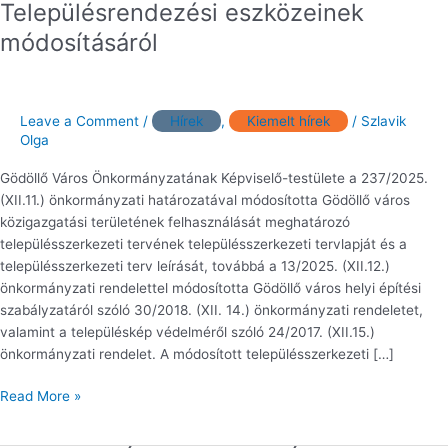
Településrendezési eszközeinek
Város
módosításáról
Településrendezési
eszközeinek
módosításáról
Leave a Comment
/
Hírek
,
Kiemelt hírek
/
Szlavik
Olga
Gödöllő Város Önkormányzatának Képviselő-testülete a 237/2025.
(XII.11.) önkormányzati határozatával módosította Gödöllő város
közigazgatási területének felhasználását meghatározó
településszerkezeti tervének településszerkezeti tervlapját és a
településszerkezeti terv leírását, továbbá a 13/2025. (XII.12.)
önkormányzati rendelettel módosította Gödöllő város helyi építési
szabályzatáról szóló 30/2018. (XII. 14.) önkormányzati rendeletet,
valamint a településkép védelméről szóló 24/2017. (XII.15.)
önkormányzati rendelet. A módosított településszerkezeti […]
Read More »