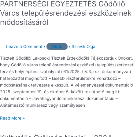
PARTNERSÉGI EGYEZTETÉS Gödöllő
PARTNERSÉGI
EGYEZTETÉS
Város településrendezési eszközeinek
Gödöllő
módosításáról
Város
településrendezési
eszközeinek
módosításáról
Leave a Comment
/
Hírek
/
Szlavik Olga
Tisztelt Gödöllői Lakosok! Tisztelt Érdeklődők! Tájékoztatjuk Önöket,
hogy Gödöllő város településrendezési eszközei (településszerkezeti
terv és helyi építési szabályzat) 61/2025. (IV.3.) sz. önkormányzati
határozattal megindított – kisebb részterületekre vonatkozó –
módosításának tervezete elkészült. A véleményezési dokumentáció
2025. szeptember 19. és október 5. között tekinthető meg itt:
dokumentáció – Jóváhagyandó munkarész dokumentáció –
Alátámasztó munkarész vagy személyesen
Read More »
Kulturális