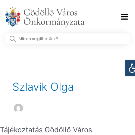
Skip
to
content
Search
...
Post
Es
pagination
Szlavik Olga
Tájékoztatás Gödöllő Város
Tájékoztatás
Gödöllő