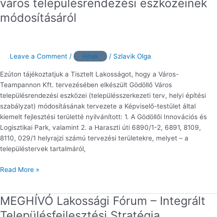
város településrendezési eszközeinek
Gödöllő
módosításáról
város
településrendezési
eszközeinek
módosításáról
Leave a Comment
/
Hírek
/
Szlavik Olga
Ezúton tájékoztatjuk a Tisztelt Lakosságot, hogy a Város-
Teampannon Kft. tervezésében elkészült Gödöllő Város
településrendezési eszközei (településszerkezeti terv, helyi építési
szabályzat) módosításának tervezete a Képviselő-testület által
kiemelt fejlesztési területté nyilvánított: 1. A Gödöllői Innovációs és
Logisztikai Park, valamint 2. a Haraszti úti 6890/1-2, 6891, 8109,
8110, 029/1 helyrajzi számú tervezési területekre, melyet – a
településtervek tartalmáról,
Read More »
MEGHÍVÓ Lakossági Fórum – Integrált
MEGHÍVÓ
Lakossági
Településfejlesztési Stratégia