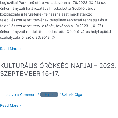
Logisztikai Park területére vonatkozóan a 176/2023 (IX.21.) sz.
önkormányzati határozatával módosította Gödöllő város
közigazgatási területének felhasználását meghatározó
településszerkezeti tervének településszerkezeti tervlapját és a
településszerkezeti terv leírását, továbbá a 10/2023. (IX. 27.)
önkormányzati rendelettel módosította Gödöllő város helyi építési
szabályzatáról szóló 30/2018. (XII.
Read More »
KULTURÁLIS ÖRÖKSÉG NAPJAI – 2023.
KULTURÁLIS
ÖRÖKSÉG
SZEPTEMBER 16-17.
NAPJAI
–
2023.
SZEPTEMBER
Leave a Comment
/
Hírek
/
Szlavik Olga
16-
17.
Read More »