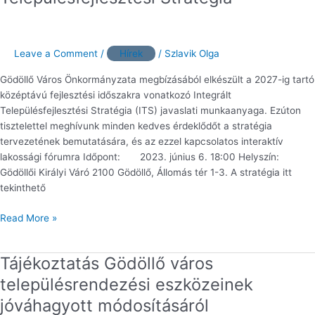
Fórum
–
Integrált
Településfejlesztési
Leave a Comment
/
Hírek
/
Szlavik Olga
Stratégia
Gödöllő Város Önkormányzata megbízásából elkészült a 2027-ig tartó
középtávú fejlesztési időszakra vonatkozó Integrált
Településfejlesztési Stratégia (ITS) javaslati munkaanyaga. Ezúton
tisztelettel meghívunk minden kedves érdeklődőt a stratégia
tervezetének bemutatására, és az ezzel kapcsolatos interaktív
lakossági fórumra Időpont: 2023. június 6. 18:00 Helyszín:
Gödöllői Királyi Váró 2100 Gödöllő, Állomás tér 1-3. A stratégia itt
tekinthető
Read More »
Tájékoztatás Gödöllő város
Tájékoztatás
Gödöllő
településrendezési eszközeinek
város
jóváhagyott módosításáról
településrendezési