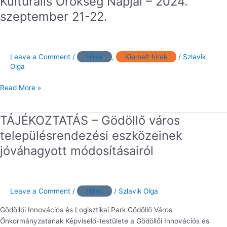
Kulturális Örökség Napjai – 2024.
Örökség
szeptember 21-22.
Napjai
–
2024.
szeptember
Leave a Comment
/
Hírek
,
Kiemelt hírek
/
Szlavik
21-
Olga
22.
Read More »
TÁJÉKOZTATÁS – Gödöllő város
TÁJÉKOZTATÁS
–
településrendezési eszközeinek
Gödöllő
jóváhagyott módosításairól
város
településrendezési
eszközeinek
jóváhagyott
Leave a Comment
/
Hírek
/
Szlavik Olga
módosításairól
Gödöllői Innovációs és Logisztikai Park Gödöllő Város
Önkormányzatának Képviselő-testülete a Gödöllői Innovációs és