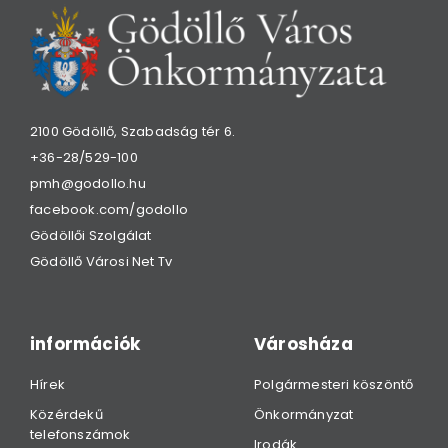
2100 Gödöllő, Szabadság tér 6.
+36-28/529-100
pmh@godollo.hu
facebook.com/godollo
Gödöllői Szolgálat
Gödöllő Városi Net Tv
információk
Városháza
Hírek
Polgármesteri köszöntő
Közérdekű
Önkormányzat
telefonszámok
Irodák