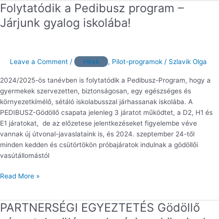
Folytatódik a Pedibusz program –
Folytatódik
a
Járjunk gyalog iskolába!
Pedibusz
program
–
Járjunk
Leave a Comment
/
Hírek
,
Pilot-programok
/
Szlavik Olga
gyalog
2024/2025-ös tanévben is folytatódik a Pedibusz-Program, hogy a
iskolába!
gyermekek szervezetten, biztonságosan, egy egészséges és
környezetkímélő, sétáló iskolabusszal járhassanak iskolába. A
PEDIBUSZ-Gödöllő csapata jelenleg 3 járatot működtet, a D2, H1 és
E1 járatokat, de az előzetese jelentkezéseket figyelembe véve
vannak új útvonal-javaslataink is, és 2024. szeptember 24-től
minden kedden és csütörtökön próbajáratok indulnak a gödöllői
vasútállomástól
Read More »
PARTNERSÉGI EGYEZTETÉS Gödöllő
PARTNERSÉGI
EGYEZTETÉS