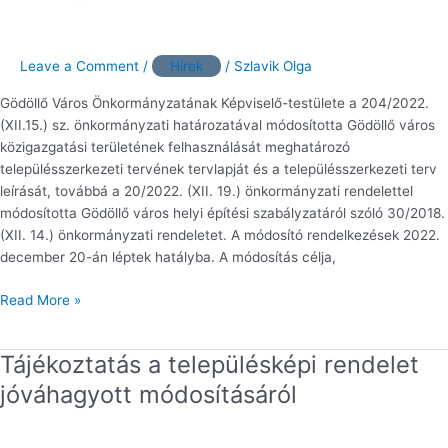
eszközeinek
jóváhagyott
módosításáról
Leave a Comment
/
Hírek
/
Szlavik Olga
Gödöllő Város Önkormányzatának Képviselő-testülete a 204/2022.
(XII.15.) sz. önkormányzati határozatával módosította Gödöllő város
közigazgatási területének felhasználását meghatározó
településszerkezeti tervének tervlapját és a településszerkezeti terv
leírását, továbbá a 20/2022. (XII. 19.) önkormányzati rendelettel
módosította Gödöllő város helyi építési szabályzatáról szóló 30/2018.
(XII. 14.) önkormányzati rendeletet. A módosító rendelkezések 2022.
december 20-án léptek hatályba. A módosítás célja,
Read More »
Tájékoztatás a településképi rendelet
Tájékoztatás
a
jóváhagyott módosításáról
településképi
rendelet