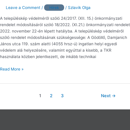
jóváhagyott
módosításáról
Leave a Comment
/
Hírek
/
Szlavik Olga
A településkép védelméről szóló 24/2017. (XII. 15.) önkormányzati
rendelet módosításáról szóló 18/2022. (XI.21.) önkormányzati rendelet
2022. november 22-én lépett hatályba. A településkép védelméről
szóló rendelet módosításának szükségessége: A Gödöllő, Damjanich
János utca 119. szám alatti (4055 hrsz-ú) ingatlan helyi egyedi
védelem alá helyezésére, valamint egyúttal a kisebb, a TKR
használata közben jelentkezett, de inkább technikai
Read More »
1
2
3
Next
→