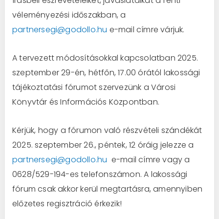
Írásbeli észrevételeiket, javaslataikat a fenti
véleményezési időszakban, a
partnersegi@godollo.hu
e-mail címre várjuk.
A tervezett módosításokkal kapcsolatban 2025.
szeptember 29-én, hétfőn, 17.00 órától lakossági
tájékoztatási fórumot szervezünk a Városi
Könyvtár és Információs Központban.
Kérjük, hogy a fórumon való részvételi szándékát
2025. szeptember 26., péntek, 12 óráig jelezze a
partnersegi@godollo.hu
e-mail címre vagy a
0628/529-194-es telefonszámon. A lakossági
fórum csak akkor kerül megtartásra, amennyiben
előzetes regisztráció érkezik!