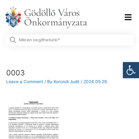
Skip
to
content
Search
...
Post
Eszk
navigation
0003
Leave a Comment
/ By
Korondi Judit
/
2024.05.29.