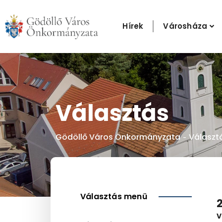
Skip
to
Hírek
Városháza
content
Választás
Gödöllő Város Önkormányzata
Választ
-
Választás menü
V