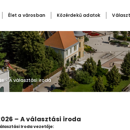
Élet a városban
Közérdekű adatok
Választ
ás
A választási iroda
-
2026 – A választási iroda
álasztási Iroda vezetője: