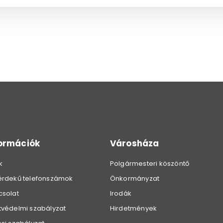
formációk
Városháza
k
Polgármesteri köszöntő
érdekű telefonszámok
Önkormányzat
csolat
Irodák
védelmi szabályzat
Hirdetmények