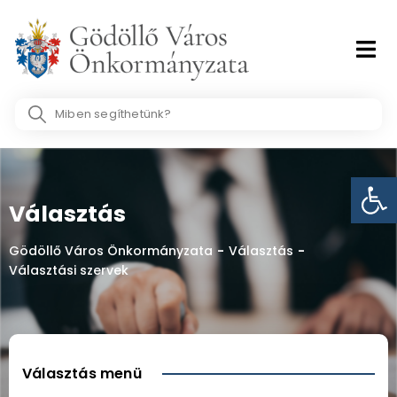
Skip
to
content
Search
...
Eszk
Választás
Gödöllő Város Önkormányzata
-
Választás
-
Választási szervek
Választás menü