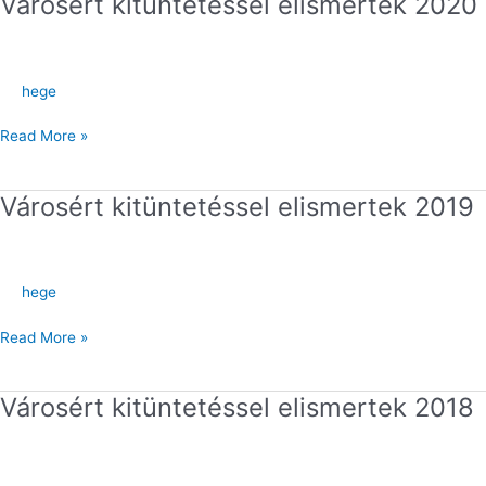
Városért kitüntetéssel elismertek 2020
Városért
kitüntetéssel
elismertek
2020
hege
Read More »
Városért kitüntetéssel elismertek 2019
Városért
kitüntetéssel
elismertek
2019
hege
Read More »
Városért kitüntetéssel elismertek 2018
Városért
kitüntetéssel
elismertek
2018