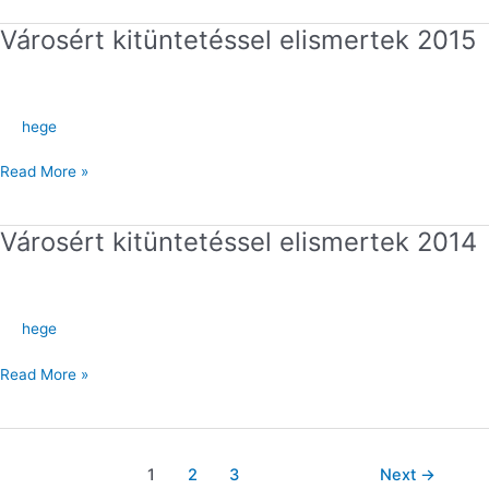
Városért kitüntetéssel elismertek 2015
Városért
kitüntetéssel
elismertek
2015
hege
Read More »
Városért kitüntetéssel elismertek 2014
Városért
kitüntetéssel
elismertek
2014
hege
Read More »
1
2
3
Next
→