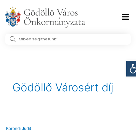
Skip
to
content
Search
...
Post
Es
pagination
Gödöllő Városért díj
Korondi Judit