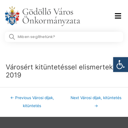
Skip
to
content
Search
...
Post
Eszk
navigation
Városért kitüntetéssel elismertek
2019
←
Previous Városi díjak,
Next Városi díjak, kitüntetés
kitüntetés
→