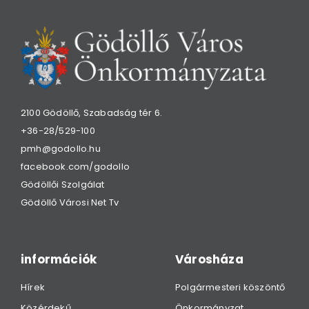
2100 Gödöllő, Szabadság tér 6.
+36-28/529-100
pmh@godollo.hu
facebook.com/godollo
Gödöllői Szolgálat
Gödöllő Városi Net Tv
információk
Városháza
Hírek
Polgármesteri köszöntő
Közérdekű
Önkormányzat