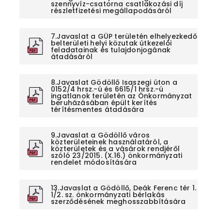
szennyvíz-csatorna csatlakozási díj
részletfizetési megállapodásáról
7.Javaslat a GÜP területén elhelyezkedő
belterületi helyi közutak útkezelői
feladatainak és tulajdonjogának
átadásáról
8.Javaslat Gödöllő Isaszegi úton a
0152/4 hrsz.-ú és 6615/1 hrsz.-ú
ingatlanok területén az Önkormányzat
beruházásában épült kerítés
térítésmentes átadására
9.Javaslat a Gödöllő város
közterületeinek használatáról, a
közterületek és a vásárok rendjéről
szóló 23/2015. (X.16.) önkormányzati
rendelet módosítására
13.Javaslat a Gödöllő, Deák Ferenc tér 1.
1/2. sz. önkormányzati bérlakás
szerződésének meghosszabbítására