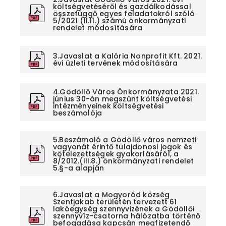
költségvetéséről és gazdálkodással
összefüggő egyes feladatokról szóló
5/2021 (II.11.) számú önkormányzati
rendelet módosítására
3.Javaslat a Kalória Nonprofit Kft. 2021.
évi üzleti tervének módosítására
4.Gödöllő Város Önkormányzata 2021.
június 30-án megszűnt költségvetési
intézményeinek költségvetési
beszámolója
5.Beszámoló a Gödöllő város nemzeti
vagyonát érintő tulajdonosi jogok és
kötelezettségek gyakorlásáról, a
8/2012.(III.8.) önkormányzati rendelet
5.§-a alapján
6.Javaslat a Mogyoród község
Szentjakab területén tervezett 61
lakóegység szennyvizének a Gödöllői
szennyvíz-csatorna hálózatba történő
befogadása kapcsán megfizetendő