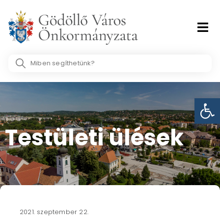
Skip
to
content
Search
...
Eszk
Testületi ülések​
2021. szeptember 22.