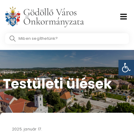
Skip
to
content
Search
...
Eszk
Testületi ülések​
2025. január 17.