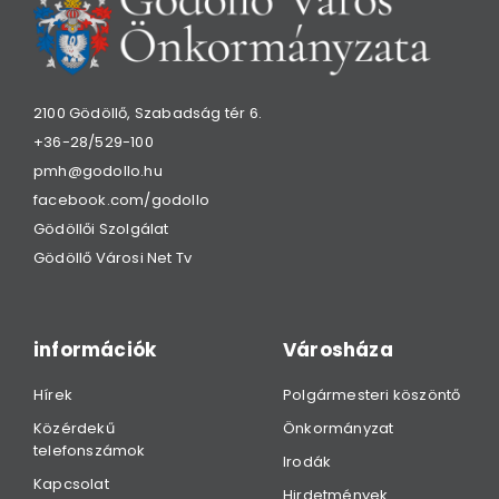
2100 Gödöllő, Szabadság tér 6.
+36-28/529-100
pmh@godollo.hu
facebook.com/godollo
Gödöllői Szolgálat
Gödöllő Városi Net Tv
információk
Városháza
Hírek
Polgármesteri köszöntő
Közérdekű
Önkormányzat
telefonszámok
Irodák
Kapcsolat
Hirdetmények