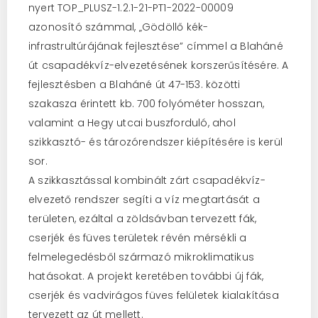
nyert TOP_PLUSZ-1.2.1-21-PT1-2022-00009
azonosító számmal, „Gödöllő kék-
infrastrultúrájának fejlesztése” címmel a Blaháné
út csapadékvíz-elvezetésének korszerűsítésére. A
fejlesztésben a Blaháné út 47-153. közötti
szakasza érintett kb. 700 folyóméter hosszan,
valamint a Hegy utcai buszforduló, ahol
szikkasztó- és tározórendszer kiépítésére is kerül
sor.
A szikkasztással kombinált zárt csapadékvíz-
elvezető rendszer segíti a víz megtartását a
területen, ezáltal a zöldsávban tervezett fák,
cserjék és füves területek révén mérsékli a
felmelegedésből származó mikroklimatikus
hatásokat. A projekt keretében további új fák,
cserjék és vadvirágos füves felületek kialakítása
tervezett az út mellett.