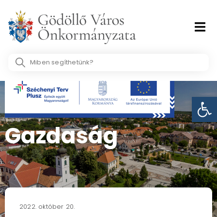
Skip
to
content
Search
...
Eszk
Gazdaság
2022. október 20.