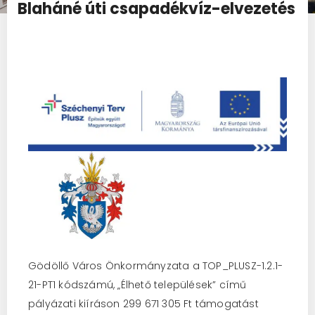
Blaháné úti csapadékvíz-elvezetés
Gödöllő Város Önkormányzata a TOP_PLUSZ-1.2.1-
21-PT1 kódszámú, „Élhető települések” című
pályázati kiíráson 299 671 305 Ft támogatást