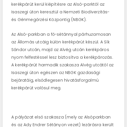
kerékpárút kerül kiépítésre az Alsó-parktól az
Isaszegi úton keresztül a Nemzeti Biodiverzitás-
és Génmegőrzési Központig (NBGK).
Az Alsó-parkban a fő-sétánnyal párhuzamosan
az Állomás utcáig külön kerékpárút készül. A Sík
Sándor utcán, majd az Alvég utcán kerékpáros
nyom felfestéssel lesz biztosítva a kerékpározás.
A kerékpárút harmadik szakasza Alvég utcától az
Isaszegi úton egészen az NBGK gazdasági
bejáratáig, elsődlegesen hivatásforgalmú
kerékpárút valósul meg.
A pályázat első szakasza (mely az Alsóparkban
és az Ady Endrer Sétányon vezet) lezárásra került