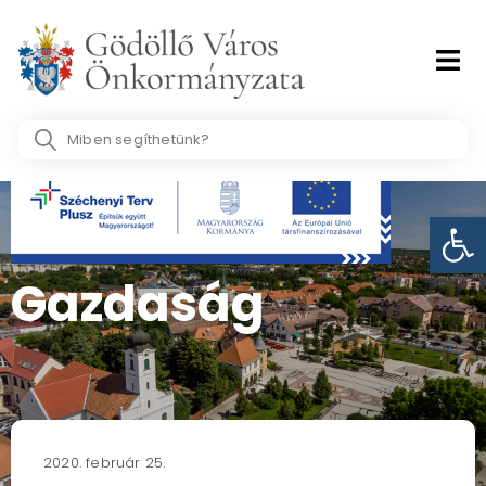
Skip
to
content
Search
...
Eszk
Gazdaság
2020. február 25.