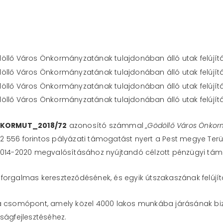
KORMUT_2018/72
azonosító számmal
„Gödöllő Város Önkorm
 556 forintos pályázati támogatást nyert a Pest megye Terül
 2014-2020 megvalósításához nyújtandó célzott pénzügyi tá
forgalmas kereszteződésének, és egyik útszakaszának felújít
ca csomópont, amely közel 4000 lakos munkába járásának biz
ságfejlesztéséhez.