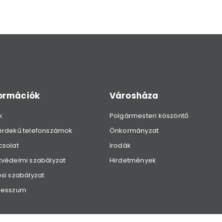
formációk
Városháza
k
Polgármesteri köszöntő
érdekű telefonszámok
Önkormányzat
csolat
Irodák
védelmi szabályzat
Hirdetmények
si szabályzat
resszum