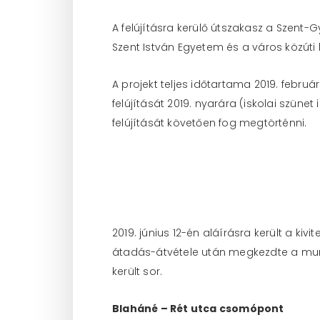
A felújításra kerülő útszakasz a Szent-G
Szent István Egyetem és a város közúti
A projekt teljes időtartama 2019. februá
felújítását 2019. nyarára (iskolai szüne
felújítását követően fog megtörténni.
2019. június 12-én aláírásra került a kivi
átadás-átvétele után megkezdte a munká
került sor.
Blaháné – Rét utca csomópont