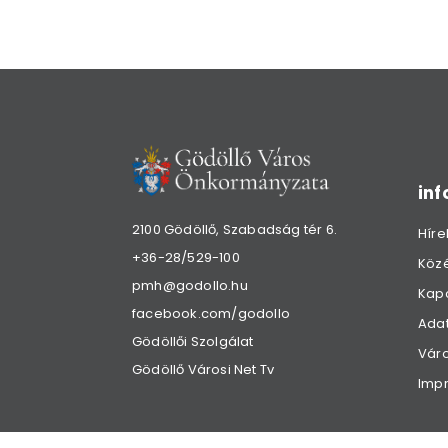
in
2100 Gödöllő, Szabadság tér 6.
Híre
+36-28/529-100
Köz
pmh@godollo.hu
Kap
facebook.com/godollo
Adat
Gödöllői Szolgálat
Váro
Gödöllő Városi Net Tv
Imp