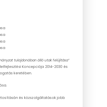
ányzat tulajdonában álló utak felújítása”
etfejlesztési Koncepciója 2014-2030 és
mogatás keretében.
ása.
tosításán és közszolgáltatások jobb