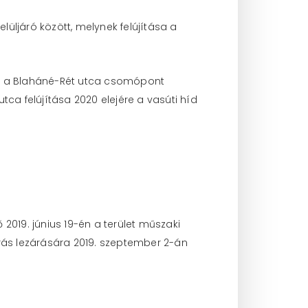
lüljáró között, melynek felújítása a
etően a Blaháné-Rét utca csomópont
utca felújítása 2020 elejére a vasúti híd
ő 2019. június 19-én a terület műszaki
árás lezárására 2019. szeptember 2-án