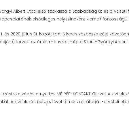
yörgyi Albert utca első szakasza a Szabadság út és a vasúti fe
 kapcsolatának elsődleges helyszíneként kiemelt fontosságú.
r 1. és 2020 július 31. között tart. Sikeres közbeszerzést köv
t idejére) tervezi az önkormányzat, míg a Szent-Györgyi Albert 
telezési szerződés a nyertes MÉLYÉP-KONTAKT Kft.-vel. A kivitelez
t. A kivitelezés befejeztével a műszaki átadás-átvételi elj