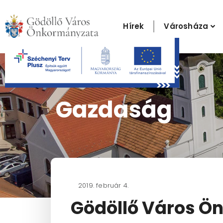
Skip
to
Hírek
Városháza
content
Gazdaság
2019. február 4.
Gödöllő Város Ö