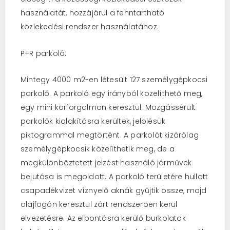
használatát, hozzájárul a fenntartható
közlekedési rendszer használatához.
P+R parkoló:
Mintegy 4000 m2-en létesült 127 személygépkocsi
parkoló. A parkoló egy irányból közelíthető meg,
egy mini körforgalmon keresztül. Mozgássérült
parkolók kialakításra kerültek, jelölésük
piktogrammal megtörtént. A parkolót kizárólag
személygépkocsik közelíthetik meg, de a
megkülönböztetett jelzést használó járművek
bejutása is megoldott. A parkoló területére hullott
csapadékvizet víznyelő aknák gyűjtik össze, majd
olajfogón keresztül zárt rendszerben kerül
elvezetésre. Az elbontásra kerülő burkolatok