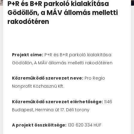
P+R és B+R parkoló kialakítása
Gödöllőn, a MÁV állomás melletti
rakodótéren
Projekt címe:
P+R és B+R parkoló kialakítása
Gödöllőn, A MÁV állomás melletti rakodótéren
Közreműködő szervezet neve:
Pro Regio
Nonprofit Közhasznú Kft.
Közreműködő szervezet elérhetősége:
1146
Budapest, Hermina út 17. Déli torony
A projekt összköltsége:
130 620 334 HUF