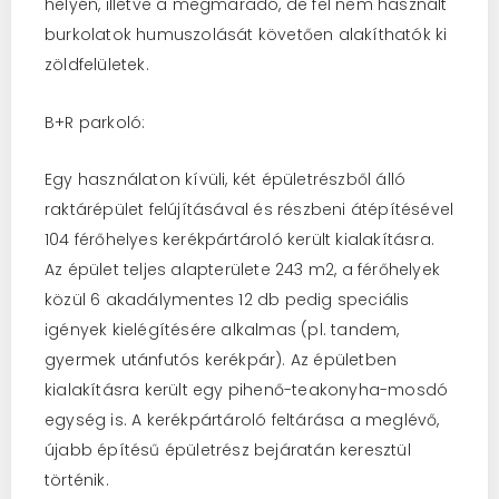
helyén, illetve a megmaradó, de fel nem használt
burkolatok humuszolását követően alakíthatók ki
zöldfelületek.
B+R parkoló:
Egy használaton kívüli, két épületrészből álló
raktárépület felújításával és részbeni átépítésével
104 férőhelyes kerékpártároló került kialakításra.
Az épület teljes alapterülete 243 m2, a férőhelyek
közül 6 akadálymentes 12 db pedig speciális
igények kielégítésére alkalmas (pl. tandem,
gyermek utánfutós kerékpár). Az épületben
kialakításra került egy pihenő-teakonyha-mosdó
egység is. A kerékpártároló feltárása a meglévő,
újabb építésű épületrész bejáratán keresztül
történik.