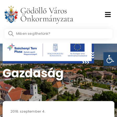
Skip
to
content
Search
...
Eszk
Gazdaság
2018. szeptember 4.