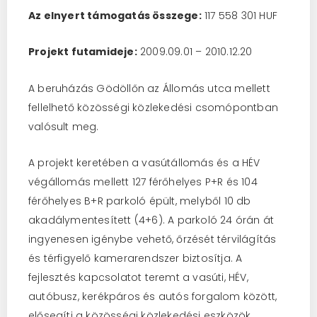
Az elnyert támogatás összege:
117 558 301 HUF
Projekt futamideje:
2009.09.01 – 2010.12.20
A beruházás Gödöllőn az Állomás utca mellett
fellelhető közösségi közlekedési csomópontban
valósult meg.
A projekt keretében a vasútállomás és a HÉV
végállomás mellett 127 férőhelyes P+R és 104
férőhelyes B+R parkoló épült, melyből 10 db
akadálymentesített (4+6). A parkoló 24 órán át
ingyenesen igénybe vehető, őrzését térvilágítás
és térfigyelő kamerarendszer biztosítja. A
fejlesztés kapcsolatot teremt a vasúti, HÉV,
autóbusz, kerékpáros és autós forgalom között,
elősegíti a közösségi közlekedési eszközök