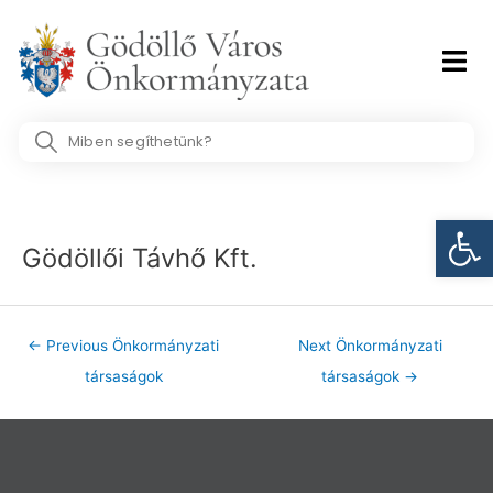
Skip
to
content
Search
...
Post
Eszk
navigation
Gödöllői Távhő Kft.
←
Previous Önkormányzati
Next Önkormányzati
társaságok
társaságok
→