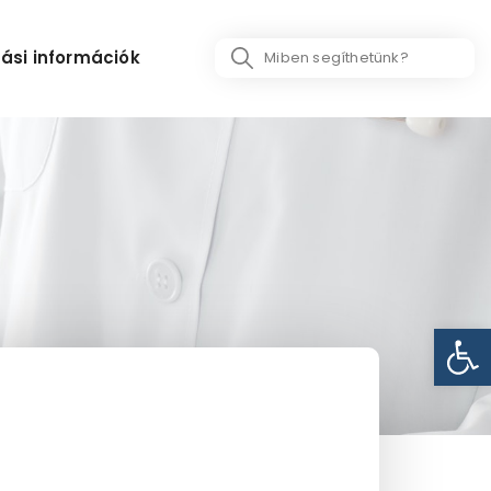
Search
ási információk
...
Eszk