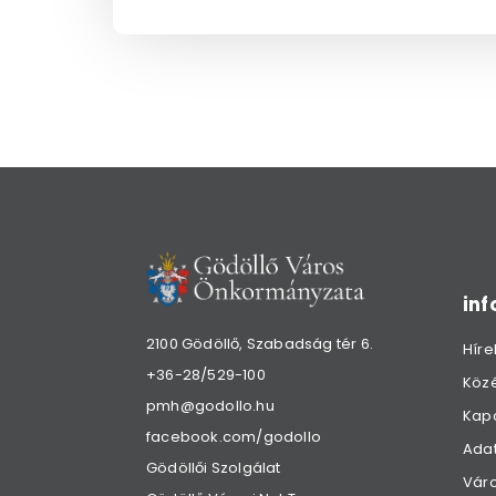
in
2100 Gödöllő, Szabadság tér 6.
Híre
+36-28/529-100
Köz
pmh@godollo.hu
Kap
facebook.com/godollo
Adat
Gödöllői Szolgálat
Váro