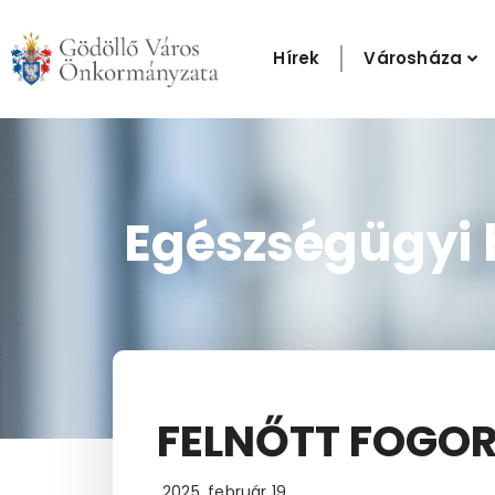
Skip
to
Hírek
Városháza
content
Egészségügyi 
FELNŐTT FOGOR
2025. február 19.