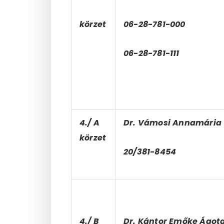
körzet
06-28-781-000
06-28-781-111
4./ A
Dr. Vámosi Annamária
körzet
20/381-8454
4./ B
Dr. Kántor Emőke Ágot