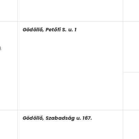
Gödöllő, Petőfi S. u. 1
s
Gödöllő, Szabadság u. 167.