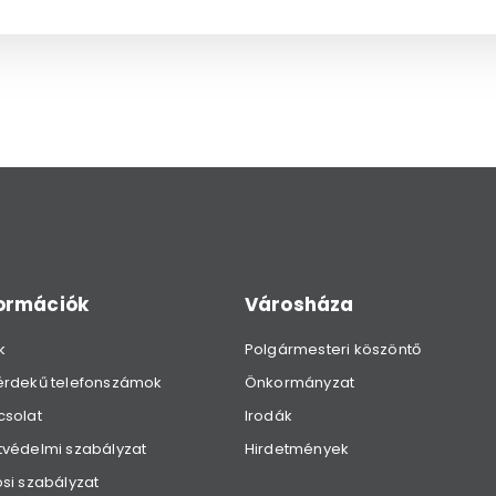
formációk
Városháza
k
Polgármesteri köszöntő
érdekű telefonszámok
Önkormányzat
csolat
Irodák
védelmi szabályzat
Hirdetmények
si szabályzat