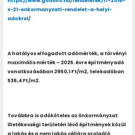
https://www.godollo.hu/rendeletek/17-2016-
x-21-onkormanyzati-rendelet-a-helyi-
adokrol/
A hatályos elfogadott adómérték, a törvényi
maximális mérték – 2025. évre építményadó
vonatkozásában 2950,1 Ft/m2, telekadóban
536,4 Ft/m2.
Továbbra is adóköteles az önkormányzat
illetékességi területén lévő építmények közül
a lakás és a nem lakás céljára szolgáló