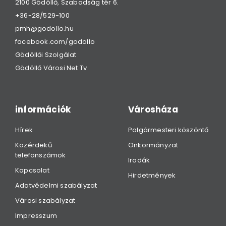
2100 Gödöllő, Szabadság tér 6.
+36-28/529-100
pmh@godollo.hu
facebook.com/godollo
Gödöllői Szolgálat
Gödöllő Városi Net Tv
információk
Városháza
Hírek
Polgármesteri köszöntő
Közérdekű
Önkormányzat
telefonszámok
Irodák
Kapcsolat
Hirdetmények
Adatvédelmi szabályzat
Városi szabályzat
Impresszum