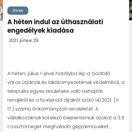
Hírek
A héten indul az úthasználati
engedélyek kiadása
2021. június 29.
A héten, július 1-jével hatályba lép a Gödöllő
város útjainak és lakókörnyezetének védelméről, a
település egyes területeire való behajtás
rendjéről és a fizetendő díjakról szóló 14/2021. (V.
17.) számú önkormányzati rendeletét. A
vállalkozóknak kötelező bejelenteniük azokat a 3,5
t össztömeget meghaladó gépjárműveiket,