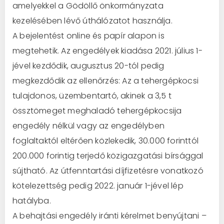
amelyekkel a Gödöllő önkormányzata
kezelésében lévő úthálózatot használja.
A bejelentést online és papír alapon is
megtehetik. Az engedélyek kiadása 2021. július 1-
jével kezdődik, augusztus 20-tól pedig
megkezdődik az ellenőrzés: Az a tehergépkocsi
tulajdonos, üzembentartó, akinek a 3,5 t
össztömeget meghaladó tehergépkocsija
engedély nélkül vagy az engedélyben
foglaltaktól eltérően közlekedik, 30.000 forinttól
200.000 forintig terjedő közigazgatási bírsággal
sújtható. Az útfenntartási díjfizetésre vonatkozó
kötelezettség pedig 2022. január 1-jével lép
hatályba.
A behajtási engedély iránti kérelmet benyújtani –