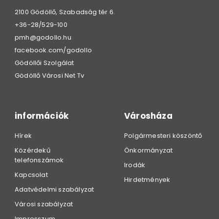
2100 Gödöllő, Szabadság tér 6.
+36-28/529-100
pmh@godollo.hu
facebook.com/godollo
Gödöllői Szolgálat
Gödöllő Városi Net Tv
információk
Városháza
Hírek
Polgármesteri köszöntő
Közérdekű
Önkormányzat
telefonszámok
Irodák
Kapcsolat
Hirdetmények
Adatvédelmi szabályzat
Városi szabályzat
Impresszum