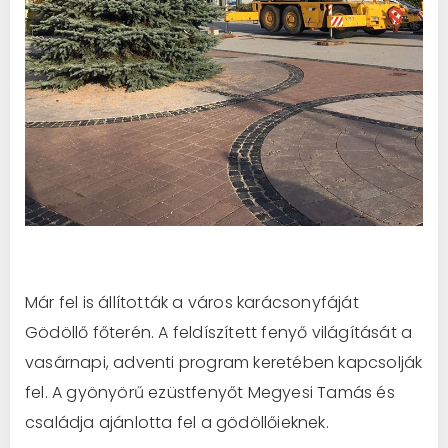
Már fel is állították a város karácsonyfáját
Gödöllő főterén. A feldíszített fenyő világítását a
vasárnapi, adventi program keretében kapcsolják
fel. A gyönyörű ezüstfenyő
t Megyesi Tamás és
családja ajánlotta fel a gödöllőieknek.