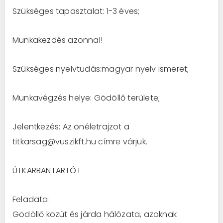
Szükséges tapasztalat: 1-3 éves;
Munkakezdés azonnal!
Szükséges nyelvtudás:magyar nyelv ismeret;
Munkavégzés helye: Gödöllő területe;
Jelentkezés: Az önéletrajzot a
titkarsag@vuszikft.hu címre várjuk.
ÚTKARBANTARTÓT
Feladata:
Gödöllő közút és járda hálózata, azoknak