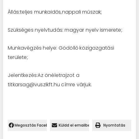
Állás:teljes munkaidős,nappali műszak;
Szükséges nyelvtudás: magyar nyelv ismerete;
Munkavégzés helye: Gödöllő közigazgatási
területe;
Jelentkezés:Az önéletrajzot a
titkarsag@vuszikft.hu címre várjuk.
Megosztás Facebookon.
Küldd el emailben
Nyomtatás