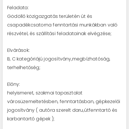
Feladata:
Gödöllő közigazgatás területén út és
csapadékcsatorna fenntartási munkákban való
részvétel, és szállítási feladatainak elvégzése;
Elvárások:
B, C kategóriájú jogosítvány,megbízhatóság,
terhelhetőség;
Előny:
helyismeret, szakmai tapasztalat
városüzemeltetésben, fenntartásban, gépkezelői
jogosítvány ( autóra szerelt daru,útfenntartó és
karbantartó gépek );