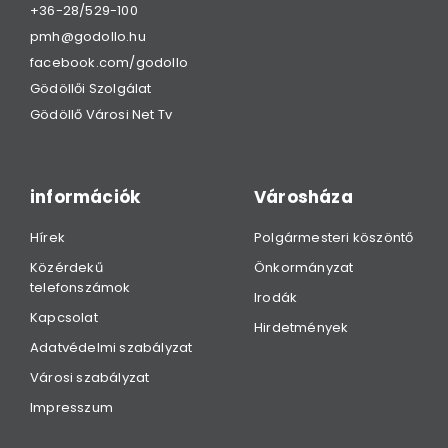
+36-28/529-100
pmh@godollo.hu
facebook.com/godollo
Gödöllői Szolgálat
Gödöllő Városi Net Tv
információk
Városháza
Hírek
Polgármesteri köszöntő
Közérdekű
Önkormányzat
telefonszámok
Irodák
Kapcsolat
Hirdetmények
Adatvédelmi szabályzat
Városi szabályzat
Impresszum