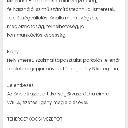
Minimum 8 általános iskolai végzettség,
felhasználói szintű számítástechnikai ismeretek,
felelősségvállalás, önálló munkavégzés,
megbízhatóság, terhelhetőség, jó
kommunikációs képesség;
Előny:
Helyismeret, szakmai tapasztalat parkolási ellenőr
területen, gépjárművezetői engedély B kategória;
Jelentkezés:
Az önéletrajzot a titkarsag@vuszikft.hu címre
várjuk, fizetési igény megjelölésével.
TEHERGÉPKOCSI VEZETŐT