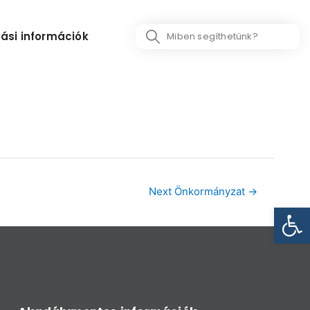
Search
ási információk
...
Next Önkormányzat
→
Eszk