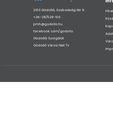
in
2100 Gödöllő, Szabadság tér 6.
Híre
+36-28/529-100
Köz
pmh@godollo.hu
Kap
facebook.com/godollo
Adat
Gödöllői Szolgálat
Váro
Gödöllő Városi Net Tv
Imp