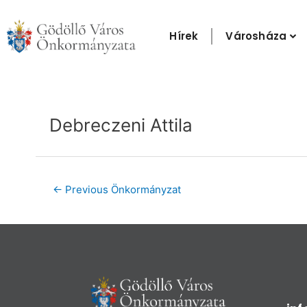
Skip
to
Hírek
Városháza
content
Post
navigation
Debreczeni Attila
←
Previous Önkormányzat