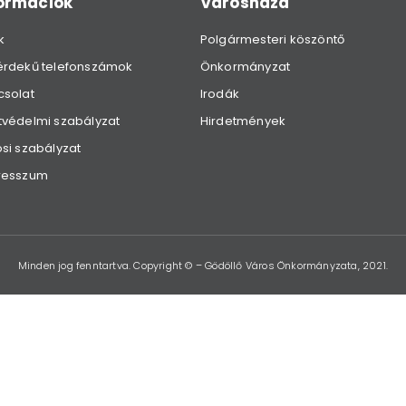
formációk
Városháza
k
Polgármesteri köszöntő
érdekű telefonszámok
Önkormányzat
csolat
Irodák
védelmi szabályzat
Hirdetmények
si szabályzat
resszum
Minden jog fenntartva. Copyright © – Gödöllő Város Önkormányzata, 2021.