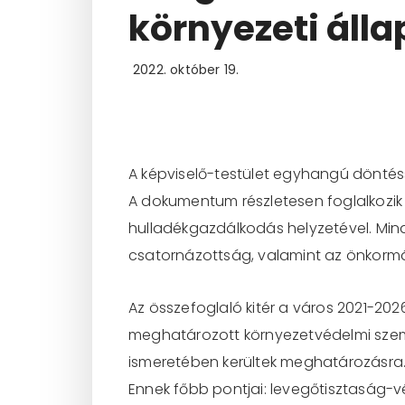
környezeti álla
2022. október 19.
A képviselő-testület egyhangú döntéss
A dokumentum részletesen foglalkozik 
hulladékgazdálkodás helyzetével. Minde
csatornázottság, valamint az önkormá
Az összefoglaló kitér a város 2021-20
meghatározott környezetvédelmi szempo
ismeretében kerültek meghatározásra
Ennek főbb pontjai: levegőtisztaság-