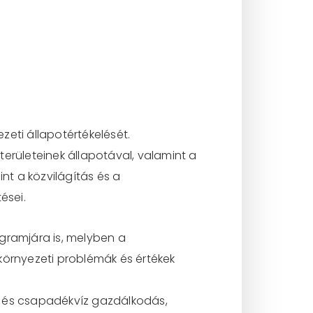
eti állapotértékelését.
erületeinek állapotával, valamint a
nt a közvilágítás és a
ései.
gramjára is, melyben a
környezeti problémák és értékek
- és csapadékvíz gazdálkodás,