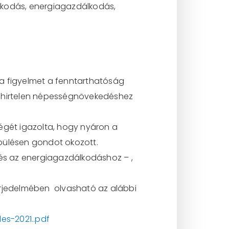
álkodás, energiagazdálkodás,
a a figyelmet a fenntarthatóság
ek hirtelen népességnövekedéshez
ségét igazolta, hogy nyáron a
lepülésen gondot okozott.
 és az energiagazdálkodáshoz – ,
terjedelmében olvasható az alábbi
es-2021..pdf