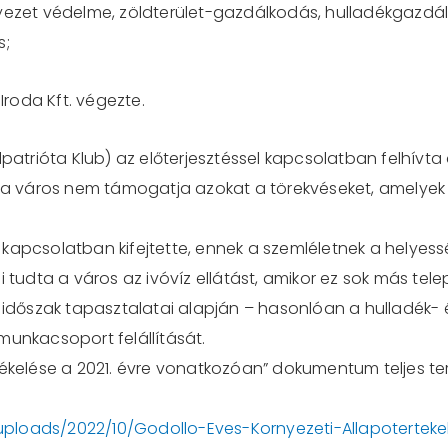
nyezet védelme, zöldterület-gazdálkodás, hulladékgazd
s;
Iroda Kft. végezte.
lpatrióta Klub) az előterjesztéssel kapcsolatban felhívt
gy a város nem támogatja azokat a törekvéseket, amely
kapcsolatban kifejtette, ennek a szemléletnek a helyes
i tudta a város az ivóvíz ellátást, amikor ez sok más te
t időszak tapasztalatai alapján – hasonlóan a hulladék-
munkacsoport felállítását.
rtékelése a 2021. évre vonatkozóan” dokumentum teljes 
ploads/2022/10/Godollo-Eves-Kornyezeti-Allapotertekel