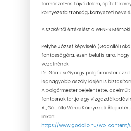
természet-és tájvédelem, épített kör
környezetbiztonság, környezeti nevelé
A szakértői értékelést a WENFIS Mérnöki 
Pelyhe József képviselő (Gödöllői Loká
fontosságára, ezen belül is arra, ho
vezetnének.
Dr. Gémesi György polgármester ezzel 
legnagyobb aszály idején is biztosítan
A polgármester bejelentette, az elmúl
fontosnak tartja egy vízgazdálkodási 
A „Gödöllő Város Környezeti Állapoté
linken:
https://www.godollo.hu/wp-content/u