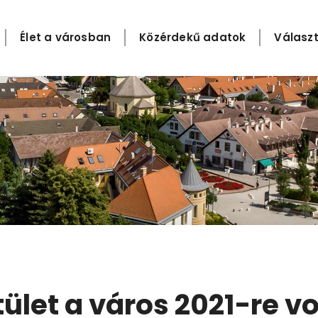
Élet a városban
Közérdekű adatok
Választ
tület a város 2021-re 