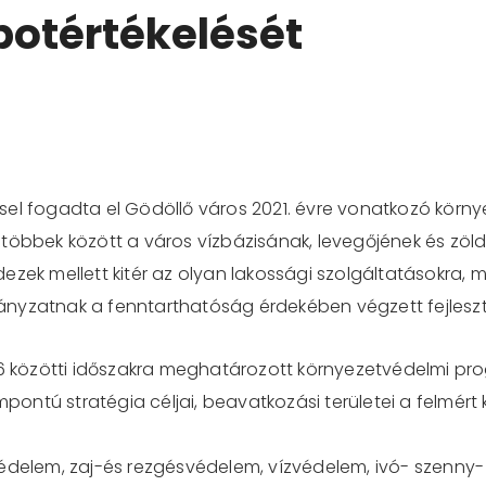
potértékelését
el fogadta el Gödöllő város 2021. évre vonatkozó környez
többek között a város vízbázisának, levegőjének és zöldt
zek mellett kitér az olyan lakossági szolgáltatásokra, mi
nyzatnak a fenntarthatóság érdekében végzett fejleszt
26 közötti időszakra meghatározott környezetvédelmi pro
ntú stratégia céljai, beavatkozási területei a felmért 
.
védelem, zaj-és rezgésvédelem, vízvédelem, ivó- szenny