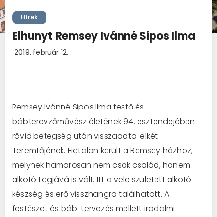
Hírek
Elhunyt Remsey Ivánné Sipos Ilma
2019. február 12.
Remsey Ivánné Sipos Ilma festő és
bábterevzőművész életének 94. esztendejében
rövid betegség után visszaadta lelkét
Teremtőjének. Fiatalon került a Remsey házhoz,
melynek hamarosan nem csak család, hanem
alkotó tagjává is vált. Itt a vele született alkotó
készség és erő visszhangra találhatott. A
festészet és báb-tervezés mellett irodalmi