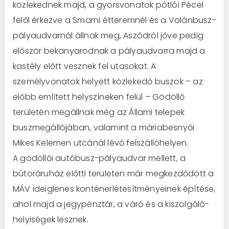
közlekednek majd, a gyorsvonatok pótlói Pécel
felől érkezve a Smarni étteremnél és a Volánbusz-
pályaudvarnál állnak meg, Aszódról jőve pedig
először bekanyarodnak a pályaudvarra majd a
kastély előtt vesznek fel utasokat. A
személyvonatok helyett közlekedő buszok – az
előbb említett helyszíneken felül – Gödöllő
területén megállnak még az Állami telepek
buszmegállójában, valamint a máriabesnyői
Mikes Kelemen utcánál lévő felszállóhelyen.
A gödöllői autóbusz-pályaudvar mellett, a
bútoráruház előtti területen már megkezdődött a
MÁV ideiglenes konténerlétesítményeinek építése,
ahol majd a jegypénztár, a váró és a kiszolgáló-
helyiségek lesznek.