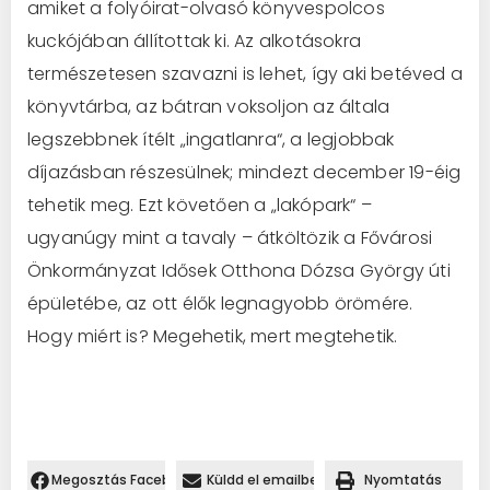
amiket a folyóirat-olvasó könyvespolcos
kuckójában állítottak ki. Az alkotásokra
természetesen szavazni is lehet, így aki betéved a
könyvtárba, az bátran voksoljon az általa
legszebbnek ítélt „ingatlanra“, a legjobbak
díjazásban részesülnek; mindezt december 19-éig
tehetik meg. Ezt követően a „lakópark“ –
ugyanúgy mint a tavaly – átköltözik a Fővárosi
Önkormányzat Idősek Otthona Dózsa György úti
épületébe, az ott élők legnagyobb örömére.
Hogy miért is? Megehetik, mert megtehetik.
Megosztás Facebookon.
Küldd el emailben
Nyomtatás