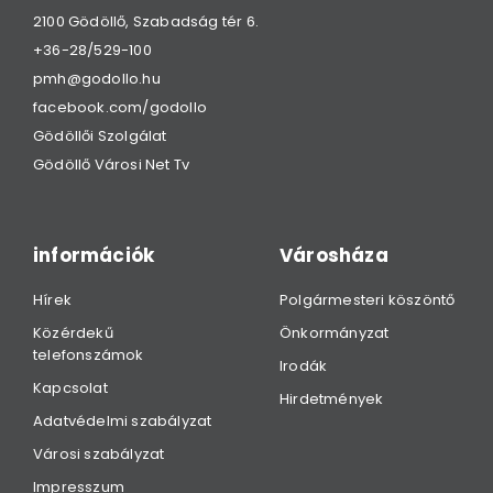
2100 Gödöllő, Szabadság tér 6.
+36-28/529-100
pmh@godollo.hu
facebook.com/godollo
Gödöllői Szolgálat
Gödöllő Városi Net Tv
információk
Városháza
Hírek
Polgármesteri köszöntő
Közérdekű
Önkormányzat
telefonszámok
Irodák
Kapcsolat
Hirdetmények
Adatvédelmi szabályzat
Városi szabályzat
Impresszum