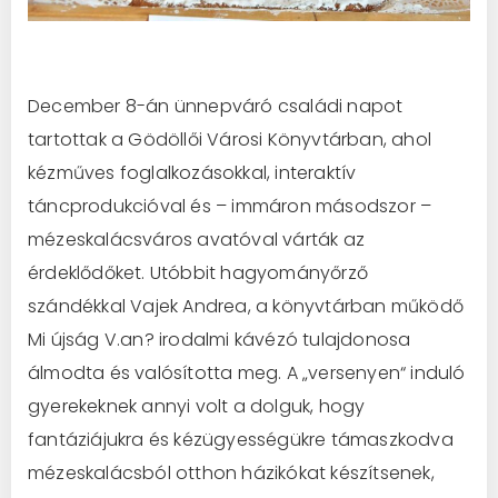
December 8-án ünnepváró családi napot
tartottak a Gödöllői Városi Könyvtárban, ahol
kézműves foglalkozásokkal, interaktív
táncprodukcióval és – immáron másodszor –
mézeskalácsváros avatóval várták az
érdeklődőket. Utóbbit hagyományőrző
szándékkal Vajek Andrea, a könyvtárban működő
Mi újság V.an? irodalmi kávézó tulajdonosa
álmodta és valósította meg. A „versenyen“ induló
gyerekeknek annyi volt a dolguk,
hogy
fantáziájukra és kézügyességükre támaszkodva
mézeskalácsból otthon házikókat készítsenek,