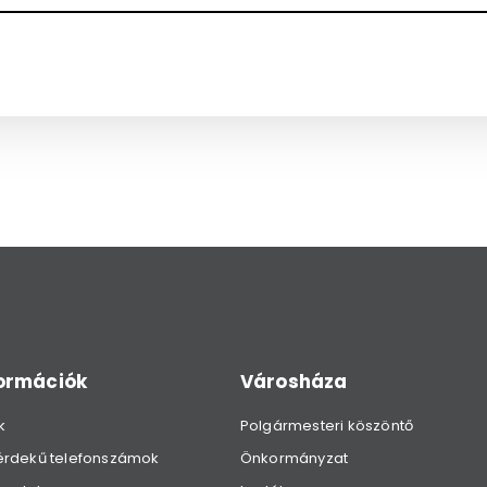
formációk
Városháza
k
Polgármesteri köszöntő
érdekű telefonszámok
Önkormányzat