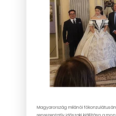
Magyarország milánói főkonzulátusának
reprezentatív időszaki kiállítása a mon