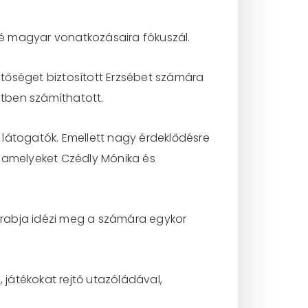
lyné magyar vonatkozásaira fókuszál.
tőséget biztosított Erzsébet számára
tben számíthatott.
a látogatók. Emellett nagy érdeklődésre
, amelyeket Czédly Mónika és
arabja idézi meg a számára egykor
 játékokat rejtő utazóládával,