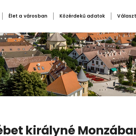
Élet a városban
Közérdekű adatok
Választ
sébet királyné Monzába