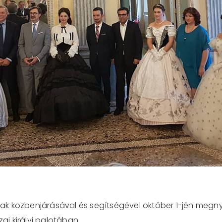
 közbenjárásával és segítségével október 1-jén megnyílt
zai királyi palotában.