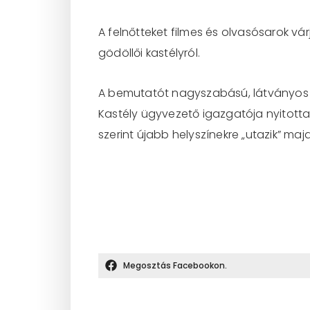
A felnőtteket filmes és olvasósarok vá
gödöllői kastélyról.
A bemutatót nagyszabású, látványos re
Kastély ügyvezető igazgatója nyitotta
szerint újabb helyszínekre „utazik” majd
Megosztás Facebookon.