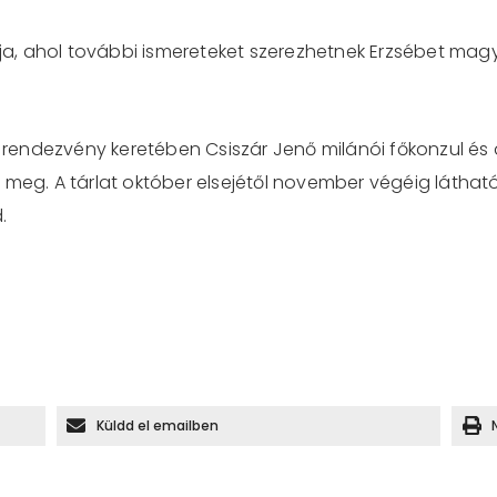
rja, ahol további ismereteket szerezhetnek Erzsébet mag
ndezvény keretében Csiszár Jenő milánói főkonzul és dr.
 meg. A tárlat október elsejétől november végéig látha
.
Küldd el emailben