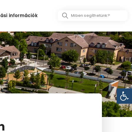
Search
ási információk
...
Eszk
n