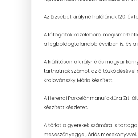
Az Erzsébet királyné halálának 120. évf
A látogatók közelebbről megismerheti
a legboldogtalanabb éveiben is, és a
A kiállításon a királyné és magyar kör
tarthatnak számot az öltözködésével d
Kralovánszky Mária készített.
A Herendi Porcelánmanufaktúra Zrt. á
készített készletet.
A tárlat a gyerekek számára is tartoga
meseszőnyeggel, óriás mesekönyvvel.