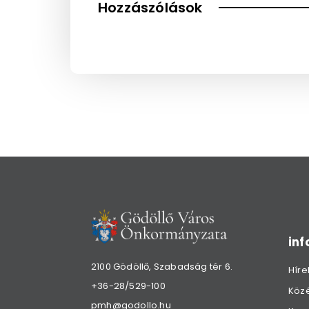
Hozzászólások
in
2100 Gödöllő, Szabadság tér 6.
Híre
+36-28/529-100
Köz
pmh@godollo.hu