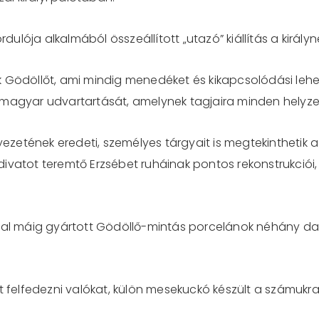
ordulója alkalmából összeállított „utazó” kiállítás a kirá
k Gödöllőt, ami mindig menedéket és kikapcsolódási lehe
 magyar udvartartását, amelynek tagjaira minden helyze
nyezetének eredeti, személyes tárgyait is megtekinthetik 
ivatot teremtő Erzsébet ruháinak pontos rekonstrukciói
ltal máig gyártott Gödöllő-mintás porcelánok néhány d
t felfedezni valókat, külön mesekuckó készült a számukra,