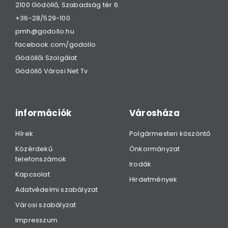
2100 Gödöllő, Szabadság tér 6.
+36-28/529-100
pmh@godollo.hu
facebook.com/godollo
Gödöllői Szolgálat
Gödöllő Városi Net Tv
információk
Városháza
Hírek
Polgármesteri köszöntő
Közérdekű
Önkormányzat
telefonszámok
Irodák
Kapcsolat
Hirdetmények
Adatvédelmi szabályzat
Városi szabályzat
Impresszum