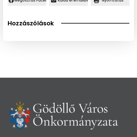
Megosztás Facebookon.
Küldd el emailben
Nyomtatás
Hozzászólások