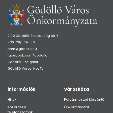
2100 Gödöllő, Szabadság tér 6.
+36-28/529-100
pmh@godollo.hu
facebook.com/godollo
Gödöllői Szolgálat
Gödöllő Városi Net Tv
információk
Városháza
Hírek
Polgármesteri köszöntő
Közérdekű
Önkormányzat
telefonszámok