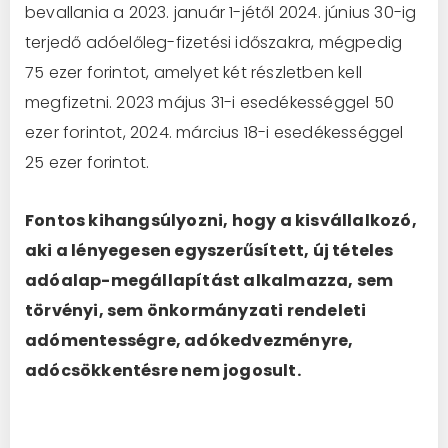
bevallania a 2023. január 1-jétől 2024. június 30-ig
terjedő adóelőleg-fizetési időszakra, mégpedig
75 ezer forintot, amelyet két részletben kell
megfizetni. 2023 május 31-i esedékességgel 50
ezer forintot, 2024. március 18-i esedékességgel
25 ezer forintot.
Fontos kihangsúlyozni, hogy a kisvállalkozó,
aki a lényegesen egyszerűsített, új tételes
adóalap-megállapítást alkalmazza, sem
törvényi, sem önkormányzati rendeleti
adómentességre, adókedvezményre,
adócsökkentésre nem jogosult.