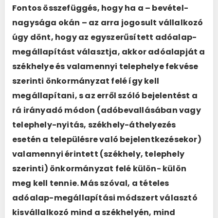
Fontos összefüggés, hogy ha a – bevétel-
nagysága okán – az arra jogosult vállalkozó
úgy dönt, hogy az egyszerűsített adóalap-
megállapítást választja, akkor adóalapját a
székhelye és valamennyi telephelye fekvése
szerinti önkormányzat felé így kell
megállapítani, s az erről szóló bejelentést a
rá irányadó módon (adóbevallásában vagy
telephely-nyitás, székhely-áthelyezés
esetén a településre való bejelentkezésekor)
valamennyi érintett (székhely, telephely
szerinti) önkormányzat felé külön- külön
meg kell tennie. Más szóval, a tételes
adóalap-megállapítási módszert választó
kisvállalkozó mind a székhelyén, mind