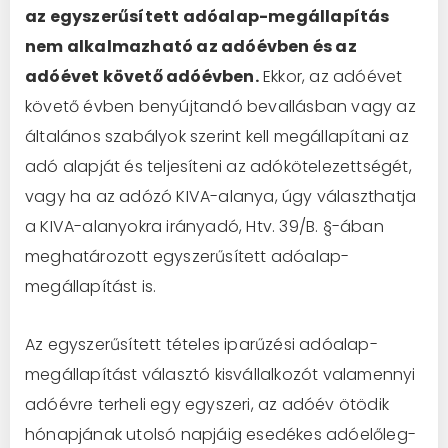
az egyszerűsített adóalap-megállapítás
nem alkalmazható az adóévben és az
adóévet követő adóévben.
Ekkor, az adóévet
követő évben benyújtandó bevallásban vagy az
általános szabályok szerint kell megállapítani az
adó alapját és teljesíteni az adókötelezettségét,
vagy ha az adózó KIVA-alanya, úgy választhatja
a KIVA-alanyokra irányadó, Htv. 39/B. §-ában
meghatározott egyszerűsített adóalap-
megállapítást is.
Az egyszerűsített tételes iparűzési adóalap-
megállapítást választó kisvállalkozót valamennyi
adóévre terheli egy egyszeri, az adóév ötödik
hónapjának utolsó napjáig esedékes adóelőleg-