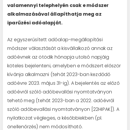
valamennyi telephelyén csak e módszer
alkalmazásával állapíthatja meg az
iparűzési adóalapját.
Az egyszerűsített adóalap-megállapítási
módszer választását a kisvállalkozó annak az
adóévnek az ötödik hónapja utolsó napjáig
köteles bejelenteni, amelyben e módszert először
kívánja alkalmazni (tehát 2023-ban kezdődő
adóévre 2023. május 31-ig). A bejelentés az előző
adóévről szóló adóbevallási nyomtatványon
tehető meg (tehát 2023-ban a 2022. adóévről
szóló adóbevallási nyomtatványon [22HIPAK]). A
nyilatkozat végleges, a későbbiekben (pl.
önellenőrzés) nem módosítható.