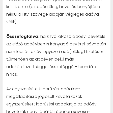
kell fizetnie (az adóelőleg, bevallás benyújtása
nélkül a Htv. szövege alapján végleges adóvá
válik).
Összefoglalva:
ha kisvállalkozó adóévi bevétele
az előző adóévben is irányadó bevételi sávhatárt
nem lépi át, az évi egyszeri adó(előleg) fizetésen
túlmenően az adóéven belül más –
adókötelezettséggel összefüggő – teendője
nincs.
Az egyszerűsített iparűzési adóalap-
megállapításra jogosult kisvállalkozók
egyszerűsített iparűzési adóalapja az adóévi
bevételük nagyságától függően sávosan