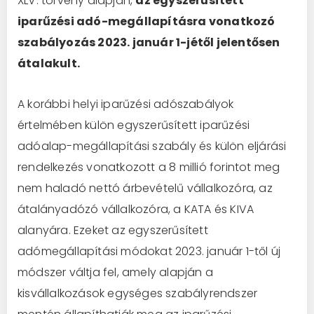
XLV. törvény alapján,
az egyszerűsített
iparűzési adó-megállapításra vonatkozó
szabályozás 2023. január 1-jétől jelentősen
átalakult.
A korábbi helyi iparűzési adószabályok
értelmében külön egyszerűsített iparűzési
adóalap-megállapítási szabály és külön eljárási
rendelkezés vonatkozott a 8 millió forintot meg
nem haladó nettó árbevételű vállalkozóra, az
átalányadózó vállalkozóra, a KATA és KIVA
alanyára. Ezeket az egyszerűsített
adómegállapítási módokat 2023. január 1-től új
módszer váltja fel, amely alapján a
kisvállalkozások egységes szabályrendszer