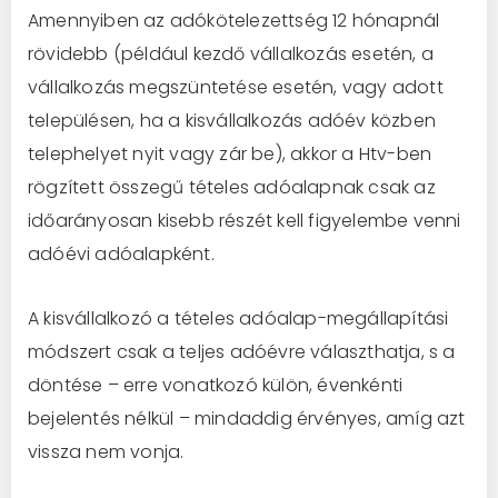
Amennyiben az adókötelezettség 12 hónapnál
rövidebb (például kezdő vállalkozás esetén, a
vállalkozás megszüntetése esetén, vagy adott
településen, ha a kisvállalkozás adóév közben
telephelyet nyit vagy zár be), akkor a Htv-ben
rögzített összegű tételes adóalapnak csak az
időarányosan kisebb részét kell figyelembe venni
adóévi adóalapként.
A kisvállalkozó a tételes adóalap-megállapítási
módszert csak a teljes adóévre választhatja, s a
döntése – erre vonatkozó külön, évenkénti
bejelentés nélkül – mindaddig érvényes, amíg azt
vissza nem vonja.