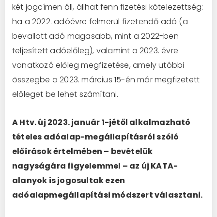
két jogcímen áll, állhat fenn fizetési kötelezettség:
ha a 2022. adóévre felmerül fizetendő adó (a
bevallott adó magasabb, mint a 2022-ben
teljesített adóelőleg), valamint a 2023. évre
vonatkozó előleg megfizetése, amely utóbbi
összegbe a 2023. március 15-én már megfizetett
előleget be lehet számítani.
A Htv. új 2023. január 1-jétől alkalmazható
tételes adóalap-megállapításról szóló
előírások értelmében – bevételük
nagyságára figyelemmel – az új KATA-
alanyok is jogosultak ezen
adóalapmegállapítási módszert választani.