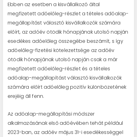
Ebben az esetben a kisvállalkozó által
megfizetett adóelőleg-részlet a tételes adóalap-
megállapítást választó kisvállalkozók számára
előírt, az adóév ötödik hónapjának utolsó napján
esedékes adóelőleg összegébe beszámít, s így
adóelőleg-fizetési kötelezettsége az adóév
ötödik hónapjának utolsó napján csak a már
megfizetett adóelőleg-részlet és a tételes
adóalap-megállapítást választó kisvállalkozók
számára előírt adóelőleg pozitív különbözetének
erejéig áll fenn.
Az adóalap-megállapítási módszer
alkalmazásának első adóévében tehát például
2023-ban, az adóév május 31-i esedékességgel