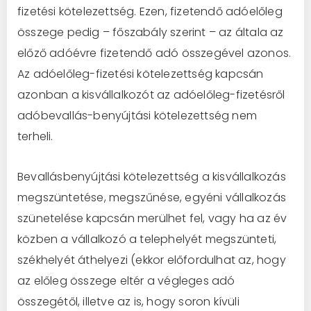
fizetési kötelezettség. Ezen, fizetendő adóelőleg
összege pedig – főszabály szerint – az általa az
előző adóévre fizetendő adó összegével azonos.
Az adóelőleg-fizetési kötelezettség kapcsán
azonban a kisvállalkozót az adóelőleg-fizetésről
adóbevallás-benyújtási kötelezettség nem
terheli.
Bevallásbenyújtási kötelezettség a kisvállalkozás
megszüntetése, megszűnése, egyéni vállalkozás
szünetelése kapcsán merülhet fel, vagy ha az év
közben a vállalkozó a telephelyét megszünteti,
székhelyét áthelyezi (ekkor előfordulhat az, hogy
az előleg összege eltér a végleges adó
összegétől, illetve az is, hogy soron kívüli