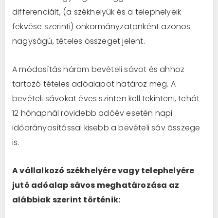
differenciált, (a székhelyük és a telephelyeik
fekvése szerinti) önkormányzatonként azonos
nagyságú, tételes összeget jelent.
A módosítás három bevételi sávot és ahhoz
tartozó tételes adóalapot határoz meg. A
bevételi sávokat éves szinten kell tekinteni, tehát
12 hónapnál rövidebb adóév esetén napi
időarányosítással kisebb a bevételi sáv összege
is.
A vállalkozó székhelyére vagy telephelyére
jutó adóalap sávos meghatározása az
alábbiak szerint történik: