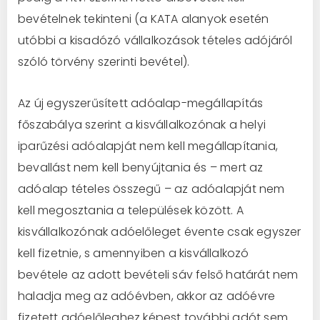
bevételnek tekinteni (a KATA alanyok esetén
utóbbi a kisadózó vállalkozások tételes adójáról
szóló törvény szerinti bevétel).
Az új egyszerűsített adóalap-megállapítás
főszabálya szerint a kisvállalkozónak a helyi
iparűzési adóalapját nem kell megállapítania,
bevallást nem kell benyújtania és – mert az
adóalap tételes összegű – az adóalapját nem
kell megosztania a települések között. A
kisvállalkozónak adóelőleget évente csak egyszer
kell fizetnie, s amennyiben a kisvállalkozó
bevétele az adott bevételi sáv felső határát nem
haladja meg az adóévben, akkor az adóévre
fizetett adóelőleghez képest további adót sem