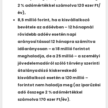
2 % adómértékkel számolva 120 ezer Ft/
év),
8,5 millió forint, ha a kisvállalkozó
bevétele az adóévben – 12 hónapnál
rövidebb adóév esetén napi
arányosítással 12 hónapra számítva
időarányosan – a 18 millió forintot
meghaladja, de a 25 millió – a személyi
jövedelemadóról szóló törvény szerinti
átalányadózó kiskereskedő
kisvállalkozó esetén a 120 millió –
forintot nem haladja meg (az iparűzési
adó összege
2 % adómértékkel
számolva 170 ezer Ft/év).