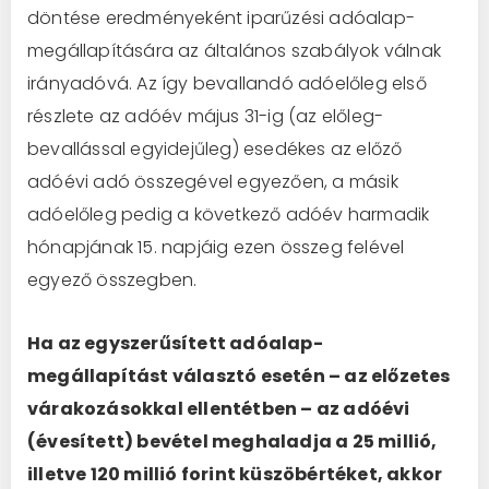
döntése eredményeként iparűzési adóalap-
megállapítására az általános szabályok válnak
irányadóvá. Az így bevallandó adóelőleg első
részlete az adóév május 31-ig (az előleg-
bevallással egyidejűleg) esedékes az előző
adóévi adó összegével egyezően, a másik
adóelőleg pedig a következő adóév harmadik
hónapjának 15. napjáig ezen összeg felével
egyező összegben.
Ha az egyszerűsített adóalap-
megállapítást választó esetén – az előzetes
várakozásokkal ellentétben – az adóévi
(évesített) bevétel meghaladja a 25 millió,
illetve 120 millió forint küszöbértéket, akkor