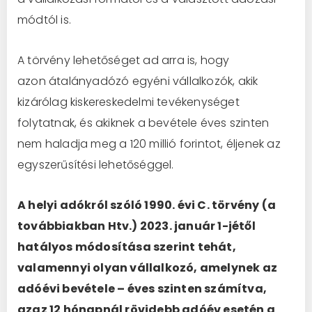
módtól is.
A törvény lehetőséget ad arra is, hogy
azon átalányadózó egyéni vállalkozók, akik
kizárólag kiskereskedelmi tevékenységet
folytatnak, és akiknek a bevétele éves szinten
nem haladja meg a 120 millió forintot, éljenek az
egyszerűsítési lehetőséggel.
A helyi adókról szóló 1990. évi C. törvény (a
továbbiakban Htv.) 2023. január 1-jétől
hatályos módosítása szerint tehát,
valamennyi olyan vállalkozó, amelynek az
adóévi bevétele – éves szinten számítva,
azaz 12 hónapnál rövidebb adóév esetén a