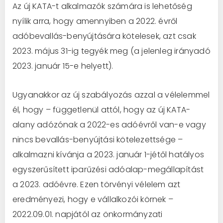
Az új KATA-t alkalmazók számára is lehetőség
nyílik arra, hogy amennyiben a 2022. évről
adóbevallás-benyújtására kötelesek, azt csak
2023. május 31-ig tegyék meg (a jelenleg irányadó
2023. január 15-e helyett).
Ugyanakkor az új szabályozás azzal a vélelemmel
él, hogy – függetlenül attól, hogy az új KATA-
alany adózónak a 2022-es adóévről van-e vagy
nincs bevallás-benyújtási kötelezettsége –
alkalmazni kívánja a 2023. január 1-jétől hatályos
egyszerűsített iparűzési adóalap-megállapítást
a 2023. adóévre. Ezen törvényi vélelem azt
eredményezi, hogy e vállalkozói körnek –
2022.09.01. napjától az önkormányzati