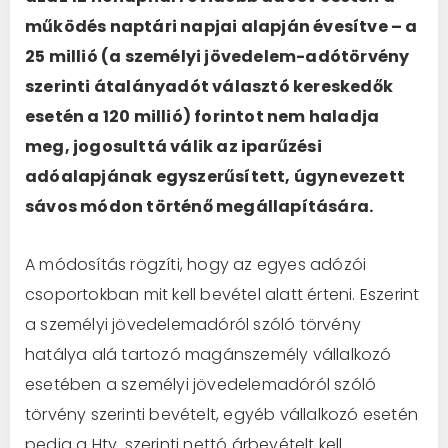
működés naptári napjai alapján évesítve – a
25 millió (a személyi jövedelem-adótörvény
szerinti átalányadót választó kereskedők
esetén a 120 millió) forintot nem haladja
meg, jogosulttá válik az iparűzési
adóalapjának egyszerűsített, úgynevezett
sávos módon történő megállapítására.
A módosítás rögzíti, hogy az egyes adózói
csoportokban mit kell bevétel alatt érteni. Eszerint
a személyi jövedelemadóról szóló törvény
hatálya alá tartozó magánszemély vállalkozó
esetében a személyi jövedelemadóról szóló
törvény szerinti bevételt, egyéb vállalkozó esetén
pedig a Htv. szerinti nettó árbevételt kell