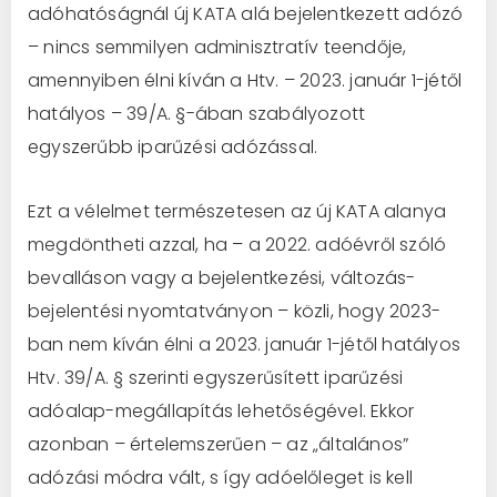
adóhatóságnál új KATA alá bejelentkezett adózó
– nincs semmilyen adminisztratív teendője,
amennyiben élni kíván a Htv. – 2023. január 1-jétől
hatályos – 39/A. §-ában szabályozott
egyszerűbb iparűzési adózással.
Ezt a vélelmet természetesen az új KATA alanya
megdöntheti azzal, ha – a 2022. adóévről szóló
bevalláson vagy a bejelentkezési, változás-
bejelentési nyomtatványon – közli, hogy 2023-
ban nem kíván élni a 2023. január 1-jétől hatályos
Htv. 39/A. § szerinti egyszerűsített iparűzési
adóalap-megállapítás lehetőségével. Ekkor
azonban – értelemszerűen – az „általános”
adózási módra vált, s így adóelőleget is kell