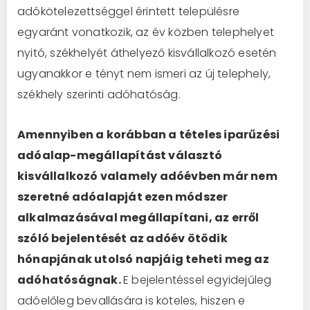
adókötelezettséggel érintett településre
egyaránt vonatkozik, az év közben telephelyet
nyitó, székhelyét áthelyező kisvállalkozó esetén
ugyanakkor e tényt nem ismeri az új telephely,
székhely szerinti adóhatóság.
Amennyiben a korábban a tételes iparűzési
adóalap-megállapítást választó
kisvállalkozó valamely adóévben már nem
szeretné adóalapját ezen módszer
alkalmazásával megállapítani, az erről
szóló bejelentését az adóév ötödik
hónapjának utolsó napjáig teheti meg az
adóhatóságnak.
E bejelentéssel egyidejűleg
adóelőleg bevallására is köteles, hiszen e