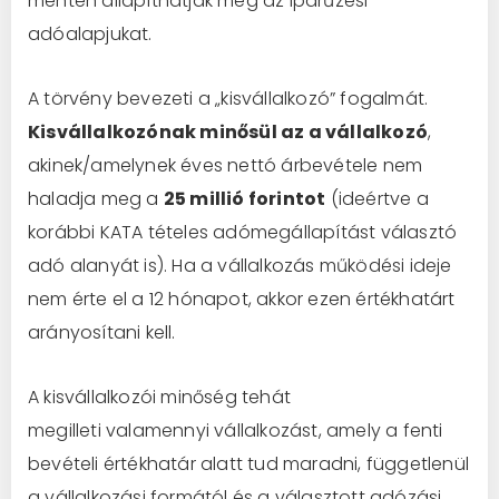
mentén állapíthatják meg az iparűzési
adóalapjukat.
A törvény bevezeti a „kisvállalkozó” fogalmát.
Kisvállalkozónak minősül az a vállalkozó
,
akinek/amelynek éves nettó árbevétele nem
haladja meg a
25 millió forintot
(ideértve a
korábbi KATA tételes adómegállapítást választó
adó alanyát is). Ha a vállalkozás működési ideje
nem érte el a 12 hónapot, akkor ezen értékhatárt
arányosítani kell.
A kisvállalkozói minőség tehát
megilleti valamennyi vállalkozást, amely a fenti
bevételi értékhatár alatt tud maradni, függetlenül
a vállalkozási formától és a választott adózási