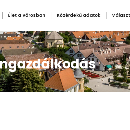
Élet a városban
Közérdekű adatok
Választ
angazdálkodás