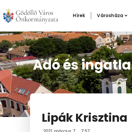
Skip
to
Hírek
Városháza
content
Adó és ingatl
Lipák Krisztina
2021. március 7.
7:57