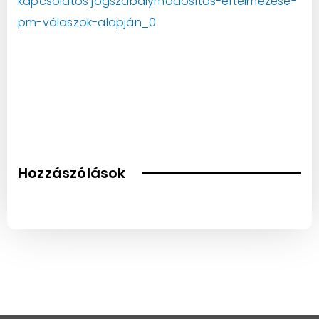
kapcsolatos jogszabálymódosítás-értelmezése-
pm-válaszok-alapján_0
Hozzászólások