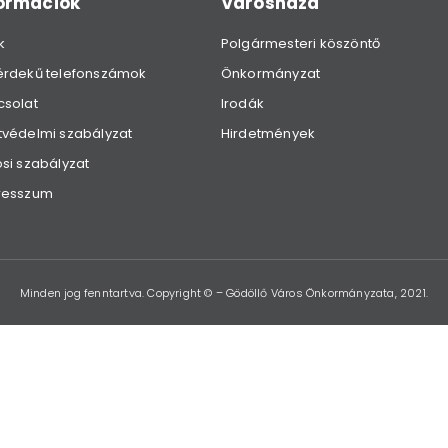
formációk
Városháza
k
Polgármesteri köszöntő
érdekű telefonszámok
Önkormányzat
csolat
Irodák
védelmi szabályzat
Hirdetmények
si szabályzat
resszum
Minden jog fenntartva. Copyright © – Gödöllő Város Önkormányzata, 2021.