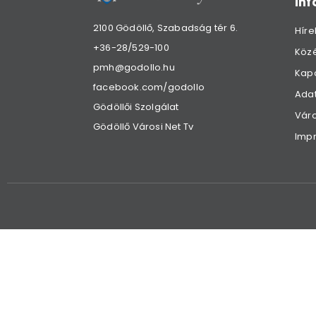
in
2100 Gödöllő, Szabadság tér 6.
Híre
+36-28/529-100
Köz
pmh@godollo.hu
Kap
facebook.com/godollo
Adat
Gödöllői Szolgálat
Váro
Gödöllő Városi Net Tv
Imp