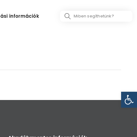
Search
ási információk
...
Eszk